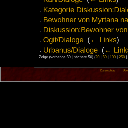
Kategorie Diskussion:Dial
Bewohner von Myrtana na
Diskussion:Bewohner von
Ogit/Dialoge
‎
(
← Links
)
Urbanus/Dialoge
‎
(
← Link
Zeige (vorherige 50 | nächste 50) (
20
|
50
|
100
|
250
|
Datenschutz
Übe