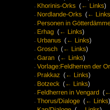
Khorinis-Orks
‎
(
← Links
)
Nordlande-Orks
‎
(
← Link
Personen in Götterdämm
Erhag
‎
(
← Links
)
Urbanus
‎
(
← Links
)
Grosch
‎
(
← Links
)
Garan
‎
(
← Links
)
Vorlage:Feldherren der O
Prakkaz
‎
(
← Links
)
Botzeck
‎
(
← Links
)
Feldherren in Vengard
‎
(
←
Thorus/Dialoge
‎
(
← Links
Kan/Dialoge
‎
(
← Links
)