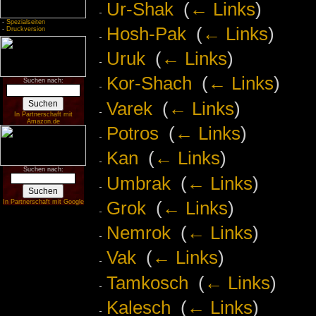
Ur-Shak
‎
(
← Links
)
-
Spezialseiten
Hosh-Pak
‎
(
← Links
)
-
Druckversion
Uruk
‎
(
← Links
)
Kor-Shach
‎
(
← Links
)
Suchen nach:
Varek
‎
(
← Links
)
In Partnerschaft mit
Amazon.de
Potros
‎
(
← Links
)
Kan
‎
(
← Links
)
Suchen nach:
Umbrak
‎
(
← Links
)
Grok
‎
(
← Links
)
In Partnerschaft mit Google
Nemrok
‎
(
← Links
)
Vak
‎
(
← Links
)
Tamkosch
‎
(
← Links
)
Kalesch
‎
(
← Links
)