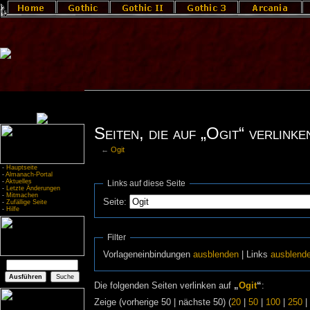
Seiten, die auf „Ogit“ verlinke
←
Ogit
-
Hauptseite
-
Almanach-Portal
-
Aktuelles
Links auf diese Seite
-
Letzte Änderungen
-
Mitmachen
Seite:
-
Zufällige Seite
-
Hilfe
Filter
Vorlageneinbindungen
ausblenden
| Links
ausblend
Die folgenden Seiten verlinken auf
„
Ogit
“
:
Zeige (vorherige 50 | nächste 50) (
20
|
50
|
100
|
250
|