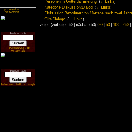
Personen in Götterdämmerung
‎
(
← Links
)
Kategorie Diskussion:Dialog
‎
(
← Links
)
-
Spezialseiten
-
Druckversion
Diskussion:Bewohner von Myrtana nach zwei Jahr
Olis/Dialoge
‎
(
← Links
)
Zeige (vorherige 50 | nächste 50) (
20
|
50
|
100
|
250
|
Suchen nach:
In Partnerschaft mit
Amazon.de
Suchen nach:
In Partnerschaft mit Google