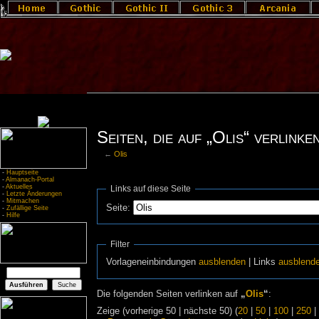
Seiten, die auf „Olis“ verlinke
←
Olis
-
Hauptseite
-
Almanach-Portal
-
Aktuelles
Links auf diese Seite
-
Letzte Änderungen
-
Mitmachen
Seite:
-
Zufällige Seite
-
Hilfe
Filter
Vorlageneinbindungen
ausblenden
| Links
ausblend
Die folgenden Seiten verlinken auf
„
Olis
“
:
Zeige (vorherige 50 | nächste 50) (
20
|
50
|
100
|
250
|