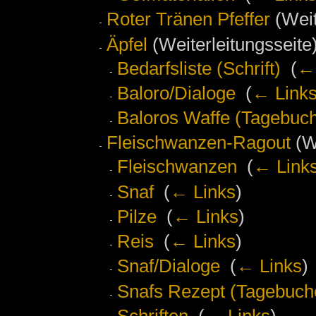
Roter Tränen Pfeffer
(Weit
Äpfel
(Weiterleitungsseite)
Bedarfsliste (Schrift)
‎
(
← 
Baloro/Dialoge
‎
(
← Link
Baloros Waffe (Tagebuch
Fleischwanzen-Ragout
(We
Fleischwanzen
‎
(
← Link
Snaf
‎
(
← Links
)
Pilze
‎
(
← Links
)
Reis
‎
(
← Links
)
Snaf/Dialoge
‎
(
← Links
)
Snafs Rezept (Tagebuche
Schriften
‎
(
← Links
)