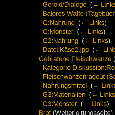
Gerold/Dialoge
‎
(
← Link
Baloros Waffe (Tagebuch
G:Nahrung
‎
(
← Links
)
G:Monster
‎
(
← Links
)
G2:Nahrung
‎
(
← Links
)
Datei:Käse2.jpg
‎
(
← Lin
Gebratene Fleischwanze
(
Kategorie Diskussion:Ro
Fleischwanzenragout (Sch
Nahrungsmittel
‎
(
← Link
G3:Materialien
‎
(
← Link
G3:Monster
‎
(
← Links
)
Brot
(Weiterleitungsseite) 