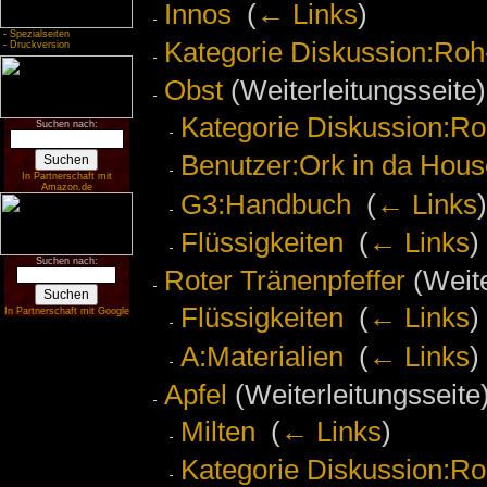
Innos
‎
(
← Links
)
-
Spezialseiten
Kategorie Diskussion:Roh-
-
Druckversion
Obst
(Weiterleitungsseite)
Kategorie Diskussion:Ro
Suchen nach:
Benutzer:Ork in da Hous
In Partnerschaft mit
Amazon.de
G3:Handbuch
‎
(
← Links
)
Flüssigkeiten
‎
(
← Links
)
Suchen nach:
Roter Tränenpfeffer
(Weite
Flüssigkeiten
‎
(
← Links
)
In Partnerschaft mit Google
A:Materialien
‎
(
← Links
)
Apfel
(Weiterleitungsseite)
Milten
‎
(
← Links
)
Kategorie Diskussion:Ro