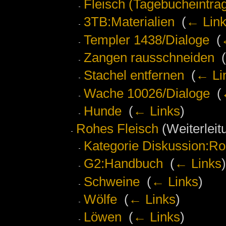
Fleisch (Tagebucheintra
3TB:Materialien
‎
(
← Lin
Templer 1438/Dialoge
‎
(
Zangen rausschneiden
‎
(
Stachel entfernen
‎
(
← Li
Wache 10026/Dialoge
‎
(
Hunde
‎
(
← Links
)
Rohes Fleisch
(Weiterleitu
Kategorie Diskussion:Ro
G2:Handbuch
‎
(
← Links
)
Schweine
‎
(
← Links
)
Wölfe
‎
(
← Links
)
Löwen
‎
(
← Links
)