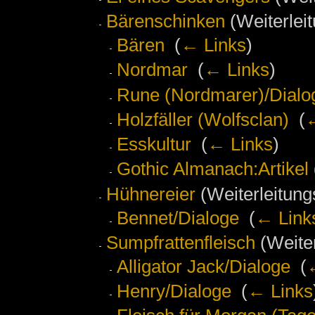
Bärenschinken
(Weiterleit
Bären
‎
(
← Links
)
Nordmar
‎
(
← Links
)
Rune (Nordmarer)/Dialo
Holzfäller (Wolfsclan)
‎
(
←
Esskultur
‎
(
← Links
)
Gothic Almanach:Artikel
Hühnereier
(Weiterleitungs
Bennet/Dialoge
‎
(
← Link
Sumpfrattenfleisch
(Weiter
Alligator Jack/Dialoge
‎
(
Henry/Dialoge
‎
(
← Links