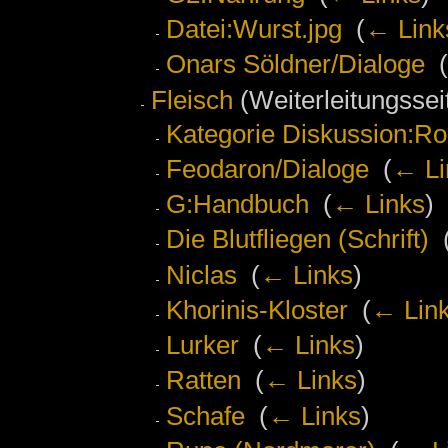
Datei:Wurst.jpg
‎
(
← Link
Onars Söldner/Dialoge
‎
(
Fleisch
(Weiterleitungsseit
Kategorie Diskussion:Ro
Feodaron/Dialoge
‎
(
← Li
G:Handbuch
‎
(
← Links
)
Die Blutfliegen (Schrift)
‎
Niclas
‎
(
← Links
)
Khorinis-Kloster
‎
(
← Lin
Lurker
‎
(
← Links
)
Ratten
‎
(
← Links
)
Schafe
‎
(
← Links
)