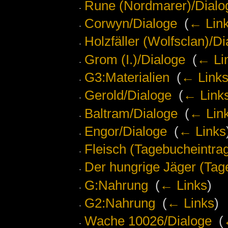
Rune (Nordmarer)/Dialo
Corwyn/Dialoge
‎
(
← Lin
Holzfäller (Wolfsclan)/D
Grom (I.)/Dialoge
‎
(
← Li
G3:Materialien
‎
(
← Link
Gerold/Dialoge
‎
(
← Link
Baltram/Dialoge
‎
(
← Lin
Engor/Dialoge
‎
(
← Links
Fleisch (Tagebucheintra
Der hungrige Jäger (Tag
G:Nahrung
‎
(
← Links
)
G2:Nahrung
‎
(
← Links
)
Wache 10026/Dialoge
‎
(