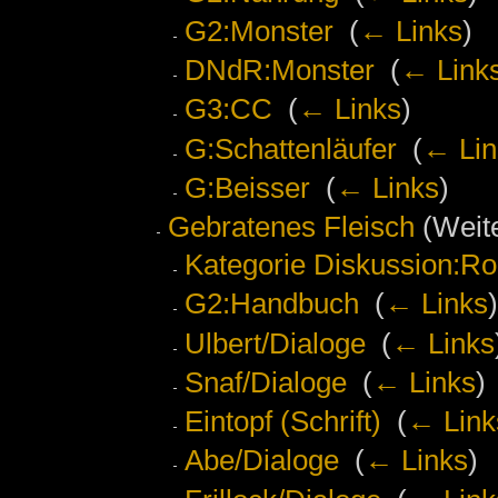
G2:Monster
‎
(
← Links
)
DNdR:Monster
‎
(
← Link
G3:CC
‎
(
← Links
)
G:Schattenläufer
‎
(
← Lin
G:Beisser
‎
(
← Links
)
Gebratenes Fleisch
(Weite
Kategorie Diskussion:Ro
G2:Handbuch
‎
(
← Links
)
Ulbert/Dialoge
‎
(
← Links
Snaf/Dialoge
‎
(
← Links
)
Eintopf (Schrift)
‎
(
← Link
Abe/Dialoge
‎
(
← Links
)