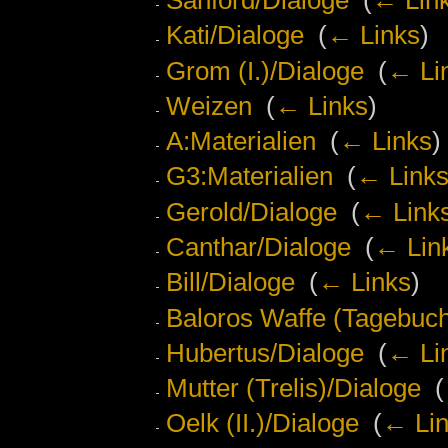
Sanford/Dialoge
‎
(
← Lin
Kati/Dialoge
‎
(
← Links
)
Grom (I.)/Dialoge
‎
(
← Li
Weizen
‎
(
← Links
)
A:Materialien
‎
(
← Links
)
G3:Materialien
‎
(
← Link
Gerold/Dialoge
‎
(
← Link
Canthar/Dialoge
‎
(
← Lin
Bill/Dialoge
‎
(
← Links
)
Baloros Waffe (Tagebuch
Hubertus/Dialoge
‎
(
← Li
Mutter (Trelis)/Dialoge
‎
(
Oelk (II.)/Dialoge
‎
(
← Li