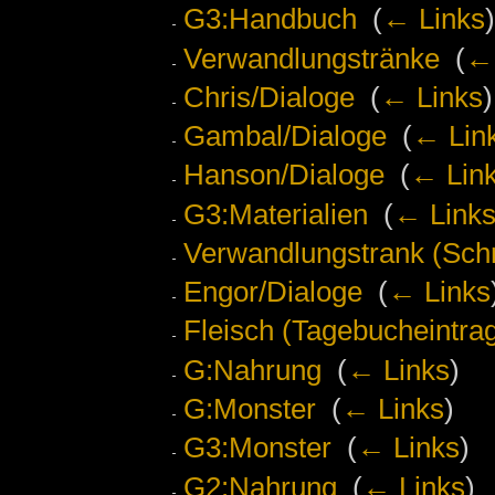
G3:Handbuch
‎
(
← Links
)
Verwandlungstränke
‎
(
← 
Chris/Dialoge
‎
(
← Links
)
Gambal/Dialoge
‎
(
← Lin
Hanson/Dialoge
‎
(
← Lin
G3:Materialien
‎
(
← Link
Verwandlungstrank (Schri
Engor/Dialoge
‎
(
← Links
Fleisch (Tagebucheintra
G:Nahrung
‎
(
← Links
)
G:Monster
‎
(
← Links
)
G3:Monster
‎
(
← Links
)
G2:Nahrung
‎
(
← Links
)