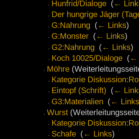
Hunfrid/Dialoge
‎
(
← Link
Der hungrige Jäger (Tag
G:Nahrung
‎
(
← Links
)
G:Monster
‎
(
← Links
)
G2:Nahrung
‎
(
← Links
)
Koch 10025/Dialoge
‎
(
← 
Möhre
(Weiterleitungsseite
Kategorie Diskussion:Ro
Eintopf (Schrift)
‎
(
← Link
G3:Materialien
‎
(
← Link
Wurst
(Weiterleitungsseite
Kategorie Diskussion:Ro
Schafe
‎
(
← Links
)