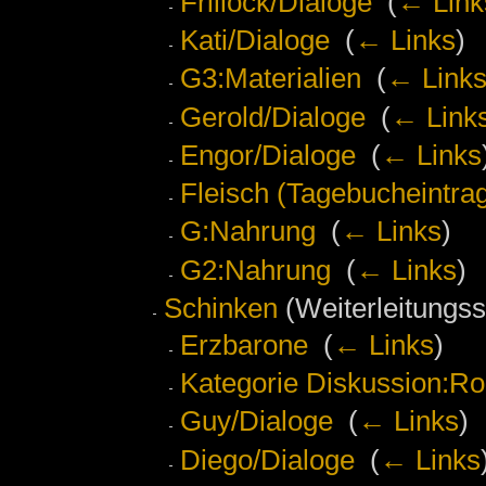
Frillock/Dialoge
‎
(
← Link
Kati/Dialoge
‎
(
← Links
)
G3:Materialien
‎
(
← Link
Gerold/Dialoge
‎
(
← Link
Engor/Dialoge
‎
(
← Links
Fleisch (Tagebucheintra
G:Nahrung
‎
(
← Links
)
G2:Nahrung
‎
(
← Links
)
Schinken
(Weiterleitungsse
Erzbarone
‎
(
← Links
)
Kategorie Diskussion:Ro
Guy/Dialoge
‎
(
← Links
)
Diego/Dialoge
‎
(
← Links