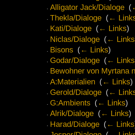
Alligator Jack/Dialoge
‎
(
Thekla/Dialoge
‎
(
← Link
Kati/Dialoge
‎
(
← Links
)
Niclas/Dialoge
‎
(
← Links
Bisons
‎
(
← Links
)
Godar/Dialoge
‎
(
← Links
Bewohner von Myrtana n
A:Materialien
‎
(
← Links
)
Gerold/Dialoge
‎
(
← Link
G:Ambients
‎
(
← Links
)
Alrik/Dialoge
‎
(
← Links
)
Harad/Dialoge
‎
(
← Links
Jesper/Dialoge
‎
(
← Link