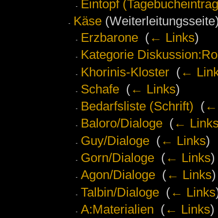
Eintopf (Tagebucheintrag
Käse
(Weiterleitungsseite)
Erzbarone
‎
(
← Links
)
Kategorie Diskussion:Ro
Khorinis-Kloster
‎
(
← Lin
Schafe
‎
(
← Links
)
Bedarfsliste (Schrift)
‎
(
← 
Baloro/Dialoge
‎
(
← Link
Guy/Dialoge
‎
(
← Links
)
Gorn/Dialoge
‎
(
← Links
)
Agon/Dialoge
‎
(
← Links
)
Talbin/Dialoge
‎
(
← Links
A:Materialien
‎
(
← Links
)