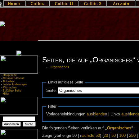
Seiten, die auf „Organisches“ 
←
Organisches
-
Hauptseite
-
Almanach-Portal
-
Aktuelles
Links auf diese Seite
-
Letzte Änderungen
-
Mitmachen
Seite:
-
Zufällige Seite
-
Hilfe
Filter
Vorlageneinbindungen
ausblenden
| Links
ausblend
Die folgenden Seiten verlinken auf
„
Organisches
“
:
Zeige (vorherige 50 |
nächste 50
) (
20
|
50
|
100
|
250
|