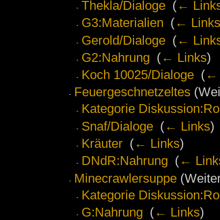
Thekla/Dialoge
‎
(
← Link
G3:Materialien
‎
(
← Link
Gerold/Dialoge
‎
(
← Link
G2:Nahrung
‎
(
← Links
)
Koch 10025/Dialoge
‎
(
← 
Feuergeschnetzeltes
(Weit
Kategorie Diskussion:Ro
Snaf/Dialoge
‎
(
← Links
)
Kräuter
‎
(
← Links
)
DNdR:Nahrung
‎
(
← Link
Minecrawlersuppe
(Weiter
Kategorie Diskussion:Ro
G:Nahrung
‎
(
← Links
)