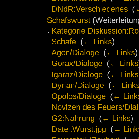
DNdR:Verschiedenes
‎
(
←
Schafswurst
(Weiterleitung
Kategorie Diskussion:Ro
Schafe
‎
(
← Links
)
Agon/Dialoge
‎
(
← Links
)
Gorax/Dialoge
‎
(
← Links
Igaraz/Dialoge
‎
(
← Links
Dyrian/Dialoge
‎
(
← Link
Opolos/Dialoge
‎
(
← Link
Novizen des Feuers/Dia
G2:Nahrung
‎
(
← Links
)
Datei:Wurst.jpg
‎
(
← Link