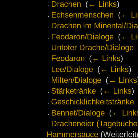
Drachen
‎
(
← Links
)
Echsenmenschen
‎
(
← Li
Drachen im Minental/Dia
Feodaron/Dialoge
‎
(
← Li
Untoter Drache/Dialoge
‎
Feodaron
‎
(
← Links
)
Lee/Dialoge
‎
(
← Links
)
Milten/Dialoge
‎
(
← Links
Stärketränke
‎
(
← Links
)
Geschicklichkeitstränke
Bennet/Dialoge
‎
(
← Link
Dracheneier (Tagebuchei
Hammersauce
(Weiterleit