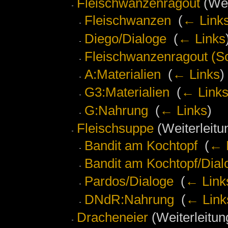
Fleischwanzenragout
(Wei
Fleischwanzen
‎
(
← Link
Diego/Dialoge
‎
(
← Links
Fleischwanzenragout (Sch
A:Materialien
‎
(
← Links
)
G3:Materialien
‎
(
← Link
G:Nahrung
‎
(
← Links
)
Fleischsuppe
(Weiterleitun
Bandit am Kochtopf
‎
(
← 
Bandit am Kochtopf/Dial
Pardos/Dialoge
‎
(
← Link
DNdR:Nahrung
‎
(
← Link
Dracheneier
(Weiterleitung