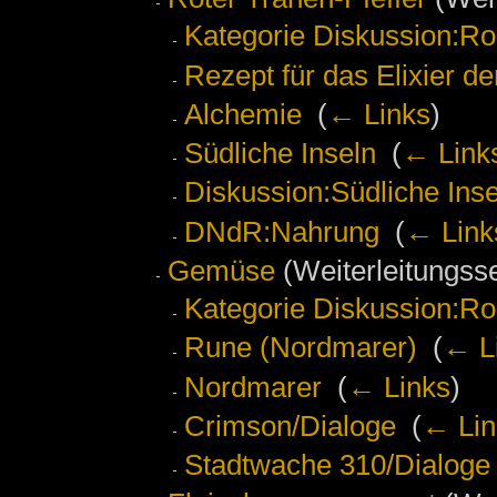
Kategorie Diskussion:Ro
Rezept für das Elixier de
Alchemie
‎
(
← Links
)
Südliche Inseln
‎
(
← Link
Diskussion:Südliche Inse
DNdR:Nahrung
‎
(
← Link
Gemüse
(Weiterleitungsse
Kategorie Diskussion:Ro
Rune (Nordmarer)
‎
(
← L
Nordmarer
‎
(
← Links
)
Crimson/Dialoge
‎
(
← Lin
Stadtwache 310/Dialoge