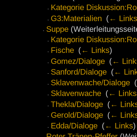
Kategorie Diskussion:Ro
G3:Materialien
‎
(
← Link
Suppe
(Weiterleitungsseite
Kategorie Diskussion:Ro
Fische
‎
(
← Links
)
Gomez/Dialoge
‎
(
← Link
Sanford/Dialoge
‎
(
← Lin
Sklavenwache/Dialoge
‎
(
Sklavenwache
‎
(
← Links
Thekla/Dialoge
‎
(
← Link
Gerold/Dialoge
‎
(
← Link
Edda/Dialoge
‎
(
← Links
)
Roter Tränen-Pfeffer
(Weit