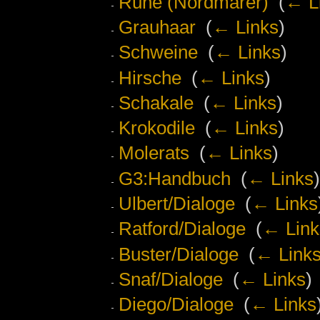
Rune (Nordmarer)
‎
(
← L
Grauhaar
‎
(
← Links
)
Schweine
‎
(
← Links
)
Hirsche
‎
(
← Links
)
Schakale
‎
(
← Links
)
Krokodile
‎
(
← Links
)
Molerats
‎
(
← Links
)
G3:Handbuch
‎
(
← Links
)
Ulbert/Dialoge
‎
(
← Links
Ratford/Dialoge
‎
(
← Link
Buster/Dialoge
‎
(
← Link
Snaf/Dialoge
‎
(
← Links
)
Diego/Dialoge
‎
(
← Links