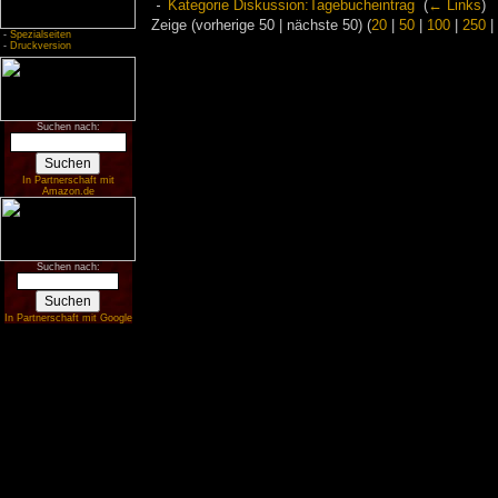
Kategorie Diskussion:Tagebucheintrag
‎
(
← Links
)
Zeige (vorherige 50 | nächste 50) (
20
|
50
|
100
|
250
|
-
Spezialseiten
-
Druckversion
Suchen nach:
In Partnerschaft mit
Amazon.de
Suchen nach:
In Partnerschaft mit Google