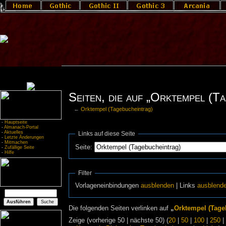
Seiten, die auf „Orktempel (T
←
Orktempel (Tagebucheintrag)
-
Hauptseite
-
Almanach-Portal
-
Aktuelles
Links auf diese Seite
-
Letzte Änderungen
-
Mitmachen
Seite:
-
Zufällige Seite
-
Hilfe
Filter
Vorlageneinbindungen
ausblenden
| Links
ausblend
Die folgenden Seiten verlinken auf
„
Orktempel (Tage
Zeige (vorherige 50 | nächste 50) (
20
|
50
|
100
|
250
|