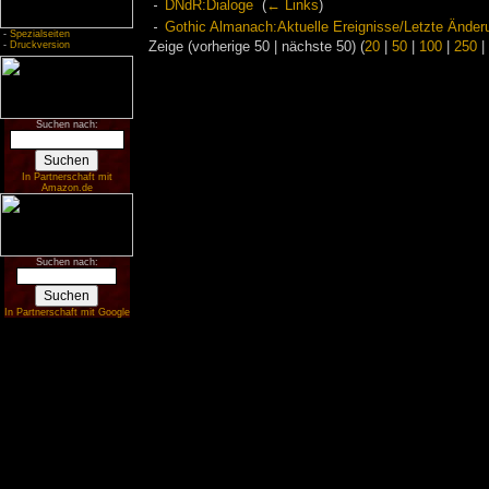
DNdR:Dialoge
‎
(
← Links
)
Gothic Almanach:Aktuelle Ereignisse/Letzte Änder
-
Spezialseiten
-
Druckversion
Zeige (vorherige 50 | nächste 50) (
20
|
50
|
100
|
250
|
Suchen nach:
In Partnerschaft mit
Amazon.de
Suchen nach:
In Partnerschaft mit Google