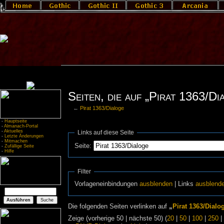
Seiten, die auf „Pirat 1363/Di
←
Pirat 1363/Dialoge
-
Hauptseite
-
Almanach-Portal
-
Aktuelles
Links auf diese Seite
-
Letzte Änderungen
-
Mitmachen
Seite:
-
Zufällige Seite
-
Hilfe
Filter
Vorlageneinbindungen
ausblenden
| Links
ausblend
Die folgenden Seiten verlinken auf
„
Pirat 1363/Dialo
Zeige (vorherige 50 | nächste 50) (
20
|
50
|
100
|
250
|