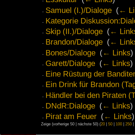
Samuel (I.)/Dialoge
‎
(
← Li
Kategorie Diskussion:Dial
Skip (II.)/Dialoge
‎
(
← Link
Brandon/Dialoge
‎
(
← Link
Bones/Dialoge
‎
(
← Links
)
Garett/Dialoge
‎
(
← Links
)
Eine Rüstung der Bandite
Ein Drink für Brandon (Ta
Händler bei den Piraten (
DNdR:Dialoge
‎
(
← Links
)
Pirat am Feuer
‎
(
← Links
)
Zeige (vorherige 50 | nächste 50) (
20
|
50
|
100
|
250
|