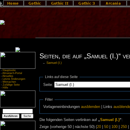
Seiten, die auf „Samuel (I.)“ v
←
Samuel (I.)
-
Hauptseite
-
Almanach-Portal
-
Aktuelles
Links auf diese Seite
-
Letzte Änderungen
-
Mitmachen
Seite:
-
Zufällige Seite
-
Hilfe
Filter
Vorlageneinbindungen
ausblenden
| Links
ausblend
Die folgenden Seiten verlinken auf
„
Samuel (I.)
“
:
Zeige (vorherige 50 | nächste 50) (
20
|
50
|
100
|
250
|