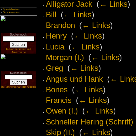
Alligator Jack
‎
(
← Links
)
-
Spezialseiten
Bill
‎
(
← Links
)
-
Druckversion
Brandon
‎
(
← Links
)
Henry
‎
(
← Links
)
Suchen nach:
Lucia
‎
(
← Links
)
In Partnerschaft mit
Amazon.de
Morgan (I.)
‎
(
← Links
)
Greg
‎
(
← Links
)
Suchen nach:
Angus und Hank
‎
(
← Link
Bones
‎
(
← Links
)
In Partnerschaft mit Google
Francis
‎
(
← Links
)
Owen (I.)
‎
(
← Links
)
Schneller Hering (Schrift)
Skip (II.)
‎
(
← Links
)