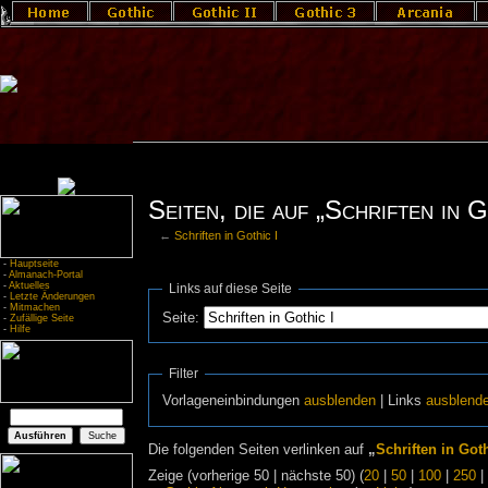
Seiten, die auf „Schriften in G
←
Schriften in Gothic I
-
Hauptseite
-
Almanach-Portal
-
Aktuelles
Links auf diese Seite
-
Letzte Änderungen
-
Mitmachen
Seite:
-
Zufällige Seite
-
Hilfe
Filter
Vorlageneinbindungen
ausblenden
| Links
ausblend
Die folgenden Seiten verlinken auf
„
Schriften in Goth
Zeige (vorherige 50 | nächste 50) (
20
|
50
|
100
|
250
|