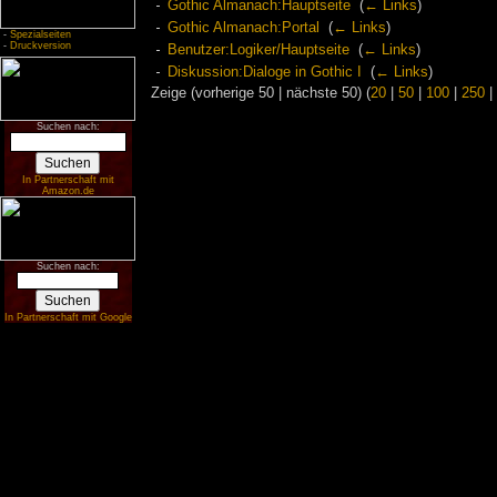
Gothic Almanach:Hauptseite
‎
(
← Links
)
Gothic Almanach:Portal
‎
(
← Links
)
-
Spezialseiten
-
Druckversion
Benutzer:Logiker/Hauptseite
‎
(
← Links
)
Diskussion:Dialoge in Gothic I
‎
(
← Links
)
Zeige (vorherige 50 | nächste 50) (
20
|
50
|
100
|
250
|
Suchen nach:
In Partnerschaft mit
Amazon.de
Suchen nach:
In Partnerschaft mit Google