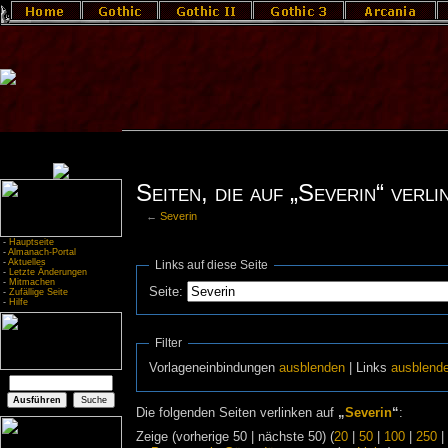
Seiten, die auf „Severin“ verli
←
Severin
-
Hauptseite
-
Almanach-Portal
-
Aktuelles
Links auf diese Seite
-
Letzte Änderungen
-
Mitmachen
Seite:
-
Zufällige Seite
-
Hilfe
Filter
Vorlageneinbindungen
ausblenden
| Links
ausblend
Die folgenden Seiten verlinken auf
„
Severin
“
:
Zeige (vorherige 50 | nächste 50) (
20
|
50
|
100
|
250
|