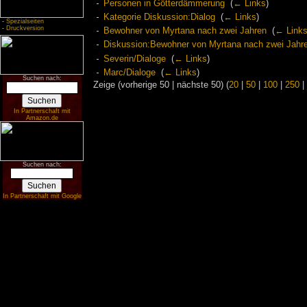
Personen in Götterdämmerung
‎
(
← Links
)
Kategorie Diskussion:Dialog
‎
(
← Links
)
-
Spezialseiten
-
Druckversion
Bewohner von Myrtana nach zwei Jahren
‎
(
← Link
Diskussion:Bewohner von Myrtana nach zwei Jahr
Severin/Dialoge
‎
(
← Links
)
Marc/Dialoge
‎
(
← Links
)
Suchen nach:
Zeige (vorherige 50 | nächste 50) (
20
|
50
|
100
|
250
|
In Partnerschaft mit
Amazon.de
Suchen nach:
In Partnerschaft mit Google