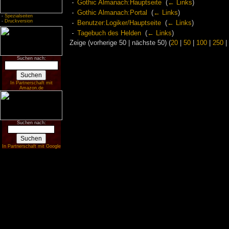
Gothic Almanach:Hauptseite
‎
(
← Links
)
Gothic Almanach:Portal
‎
(
← Links
)
-
Spezialseiten
-
Druckversion
Benutzer:Logiker/Hauptseite
‎
(
← Links
)
Tagebuch des Helden
‎
(
← Links
)
Zeige (vorherige 50 | nächste 50) (
20
|
50
|
100
|
250
|
Suchen nach:
In Partnerschaft mit
Amazon.de
Suchen nach:
In Partnerschaft mit Google