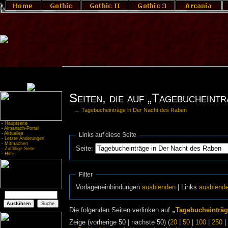
Seiten, die auf „Tagebucheint
←
Tagebucheinträge in Der Nacht des Raben
-
Hauptseite
-
Almanach-Portal
-
Aktuelles
Links auf diese Seite
-
Letzte Änderungen
-
Mitmachen
Seite:
-
Zufällige Seite
-
Hilfe
Filter
Vorlageneinbindungen
ausblenden
| Links
ausblend
Die folgenden Seiten verlinken auf
„
Tagebucheinträg
Zeige (vorherige 50 | nächste 50) (
20
|
50
|
100
|
250
|