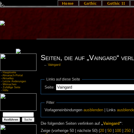
Seiten, die auf „Vaingard“ ver
←
Vaingard
-
Hauptseite
-
Almanach-Portal
-
Aktuelles
Links auf diese Seite
-
Letzte Änderungen
-
Mitmachen
Seite:
-
Zufällige Seite
-
Hilfe
Filter
Vorlageneinbindungen
ausblenden
| Links
ausblend
Die folgenden Seiten verlinken auf
„
Vaingard
“
:
Zeige (vorherige 50 | nächste 50) (
20
|
50
|
100
|
250
|