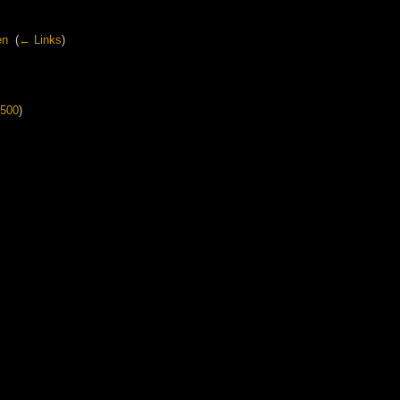
en
‎
(
← Links
)
500
)