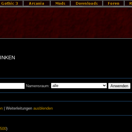
linken
Namensraum:
en
| Weiterleitungen
ausblenden
500
)