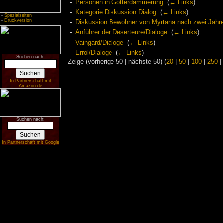
Personen in Götterdämmerung
‎
(
← Links
)
Kategorie Diskussion:Dialog
‎
(
← Links
)
-
Spezialseiten
-
Druckversion
Diskussion:Bewohner von Myrtana nach zwei Jahr
Anführer der Deserteure/Dialoge
‎
(
← Links
)
Vaingard/Dialoge
‎
(
← Links
)
Errol/Dialoge
‎
(
← Links
)
Suchen nach:
Zeige (vorherige 50 | nächste 50) (
20
|
50
|
100
|
250
|
In Partnerschaft mit
Amazon.de
Suchen nach:
In Partnerschaft mit Google