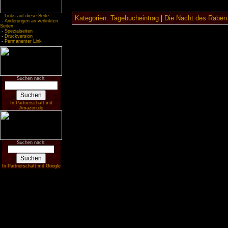
-
Links auf diese Seite
Kategorien
:
Tagebucheintrag
|
Die Nacht des Raben
-
Änderungen an verlinkten
Seiten
-
Spezialseiten
-
Druckversion
-
Permanenter Link
Suchen nach:
In Partnerschaft mit
Amazon.de
Suchen nach:
In Partnerschaft mit Google