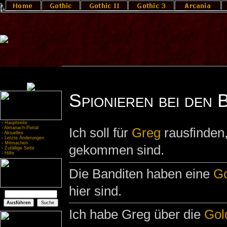
Spionieren bei den 
-
Hauptseite
-
Almanach-Portal
Ich soll für
Greg
rausfinden
-
Aktuelles
-
Letzte Änderungen
-
Mitmachen
gekommen sind.
-
Zufällige Seite
-
Hilfe
Die Banditen haben eine
G
hier sind.
Ich habe Greg über die
Gol