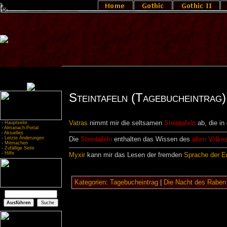
Steintafeln (Tagebucheintrag)
Vatras
nimmt mir die seltsamen
Steintafeln
ab, die in
-
Hauptseite
-
Almanach-Portal
-
Aktuelles
-
Letzte Änderungen
Die
Steintafeln
enthalten das Wissen des
alten Volke
-
Mitmachen
-
Zufällige Seite
-
Hilfe
Myxir
kann mir das Lesen der fremden
Sprache der E
Kategorien
:
Tagebucheintrag
|
Die Nacht des Raben