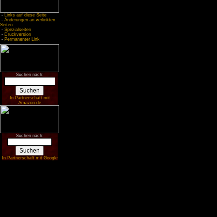
-
Links auf diese Seite
-
Änderungen an verlinkten
Seiten
-
Spezialseiten
-
Druckversion
-
Permanenter Link
Suchen nach:
In Partnerschaft mit
Amazon.de
Suchen nach:
In Partnerschaft mit Google