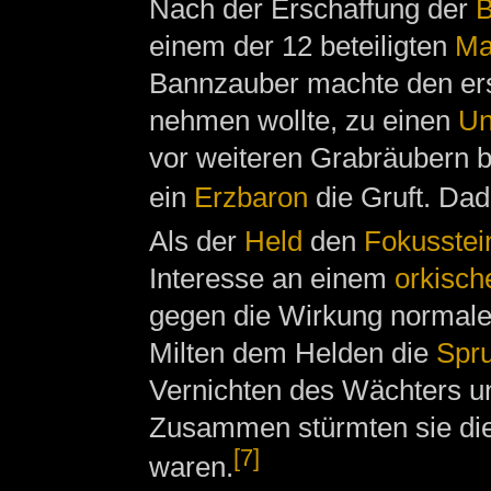
Nach der Erschaffung der
B
einem der 12 beteiligten
Ma
Bannzauber machte den ers
nehmen wollte, zu einen
Un
vor weiteren Grabräubern be
ein
Erzbaron
die Gruft. Da
Als der
Held
den
Fokusstei
Interesse an einem
orkisch
gegen die Wirkung normale
Milten dem Helden die
Spru
Vernichten des Wächters un
Zusammen stürmten sie di
[7]
waren.