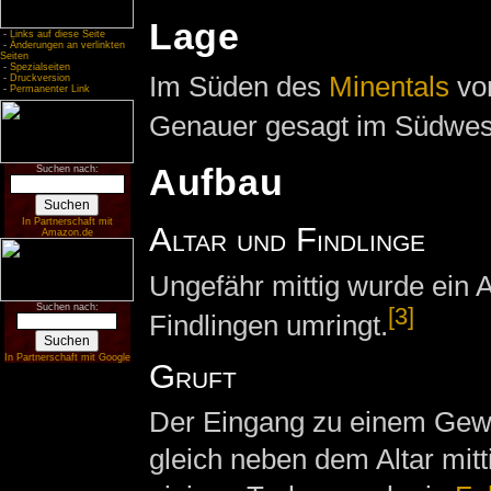
Lage
-
Links auf diese Seite
-
Änderungen an verlinkten
Seiten
-
Spezialseiten
Im Süden des
Minentals
vo
-
Druckversion
-
Permanenter Link
Genauer gesagt im Südwes
Aufbau
Suchen nach:
In Partnerschaft mit
Altar und Findlinge
Amazon.de
Ungefähr mittig wurde ein Al
Suchen nach:
[3]
Findlingen umringt.
In Partnerschaft mit Google
Gruft
Der Eingang zu einem Gewöl
gleich neben dem Altar mitt