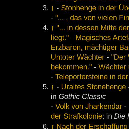
↑
-
Stonhenge in der Üb
-
"... , das von vielen F
↑
"... in dessen Mitte 
liegt."
-
Magisches Artefa
Erzbaron, mächtiger Ba
Untoter Wächter
-
"Der 
bekommen."
-
Wächter 
-
Teleportersteine in der
↑
-
Uraltes Stonehenge
in
Gothic Classic
-
Volk von Jharkendar
-
der Strafkolonie
; in
Die 
↑
Nach der Erschaffung 