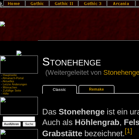
Stonehenge
(Weitergeleitet von
Stonehenge
-
Hauptseite
-
Almanach-Portal
-
Aktuelles
-
Letzte Änderungen
-
Mitmachen
Remake
Classic
-
Zufällige Seite
-
Hilfe
Das
Stonehenge
ist ein ur
Auch als
Höhlengrab
,
Fel
[1]
Grabstätte
bezeichnet.