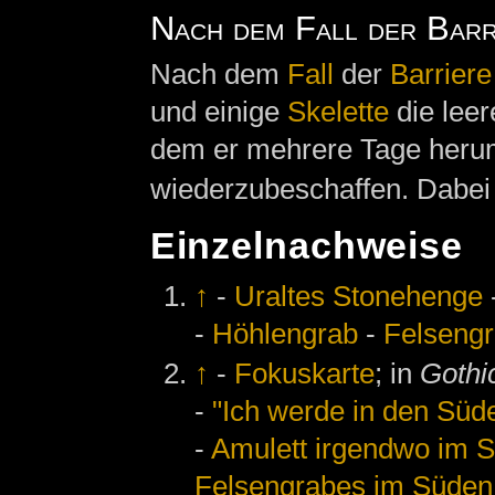
Nach dem Fall der Barr
Nach dem
Fall
der
Barriere
und einige
Skelette
die leer
dem er mehrere Tage herumg
wiederzubeschaffen. Dabei 
Einzelnachweise
↑
-
Uraltes Stonehenge
-
Höhlengrab
-
Felseng
↑
-
Fokuskarte
; in
Gothi
-
"Ich werde in den Süden
-
Amulett irgendwo im 
Felsengrabes im Süden 