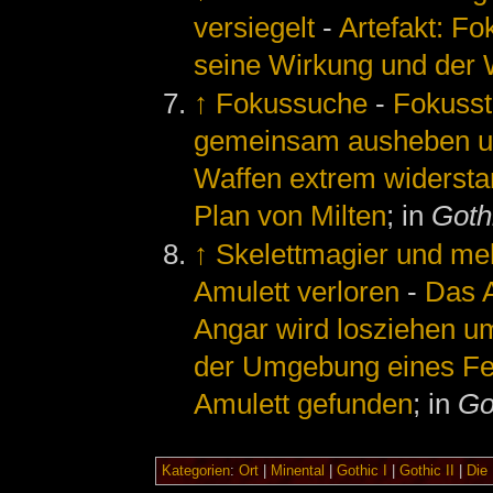
versiegelt
-
Artefakt: Fo
seine Wirkung und der
↑
Fokussuche
-
Fokusst
gemeinsam ausheben un
Waffen extrem widersta
Plan von Milten
; in
Goth
↑
Skelettmagier und me
Amulett verloren
-
Das A
Angar wird losziehen u
der Umgebung eines Fe
Amulett gefunden
; in
Go
Kategorien
:
Ort
|
Minental
|
Gothic I
|
Gothic II
|
Die