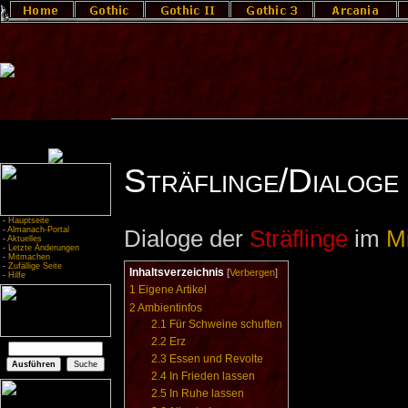
Sträflinge/Dialoge
-
Hauptseite
-
Almanach-Portal
Dialoge der
Sträflinge
im
Mi
-
Aktuelles
-
Letzte Änderungen
-
Mitmachen
-
Zufällige Seite
Inhaltsverzeichnis
[
Verbergen
]
-
Hilfe
1
Eigene Artikel
2
Ambientinfos
2.1
Für Schweine schuften
2.2
Erz
2.3
Essen und Revolte
2.4
In Frieden lassen
2.5
In Ruhe lassen