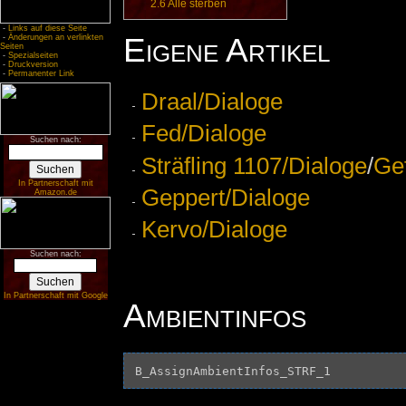
2.6
Alle sterben
-
Links auf diese Seite
Eigene Artikel
-
Änderungen an verlinkten
Seiten
-
Spezialseiten
-
Druckversion
-
Permanenter Link
Draal/Dialoge
Fed/Dialoge
Suchen nach:
Sträfling 1107/Dialoge
/
Ge
In Partnerschaft mit
Geppert/Dialoge
Amazon.de
Kervo/Dialoge
Suchen nach:
In Partnerschaft mit Google
Ambientinfos