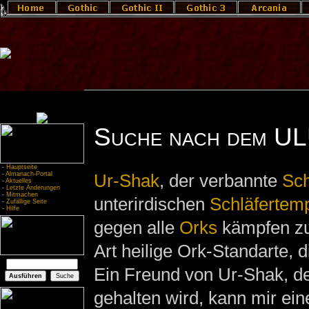
Suche nach dem U
-
Hauptseite
-
Almanach-Portal
Ur-Shak
, der verbannte
Sc
-
Aktuelles
-
Letzte Änderungen
-
Mitmachen
unterirdischen
Schläfertem
-
Zufällige Seite
-
Hilfe
gegen alle
Orks
kämpfen zu
Art heilige Ork-Standarte, d
Ein Freund von Ur-Shak, de
gehalten wird, kann mir ein