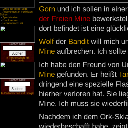
Gorn
und ich sollen in eine
-
Links auf diese Seite
-
Änderungen an verlinkten
Seiten
der Freien Mine
bewerkstel
-
Spezialseiten
-
Druckversion
-
Permanenter Link
dort befindet ist eine glüc
Wolf
der
Bandit
will mich u
Suchen nach:
Mine
aufbrechen. Ich sollte
In Partnerschaft mit
Amazon.de
Ich habe den Freund von Ur
Mine
gefunden. Er heißt
Ta
Suchen nach:
dringend eine spezielle Fl
hierher verloren hat. Sie li
In Partnerschaft mit Google
Mine. Ich muss sie wiederfin
Nachdem ich dem Ork-Sklav
wiederbeschafft habe, zeigt e