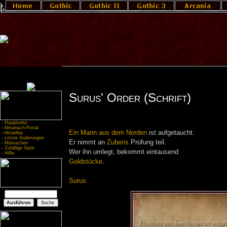
Surus' Order (Schrift)
-
Hauptseite
-
Almanach-Portal
Ein Mann aus dem Norden
ist aufgetaucht.
-
Aktuelles
-
Letzte Änderungen
Er nimmt an
Zubens
Prüfung teil.
-
Mitmachen
-
Zufällige Seite
Wer ihn umlegt, bekommt eintausend
-
Hilfe
Goldstücke
.
Surus