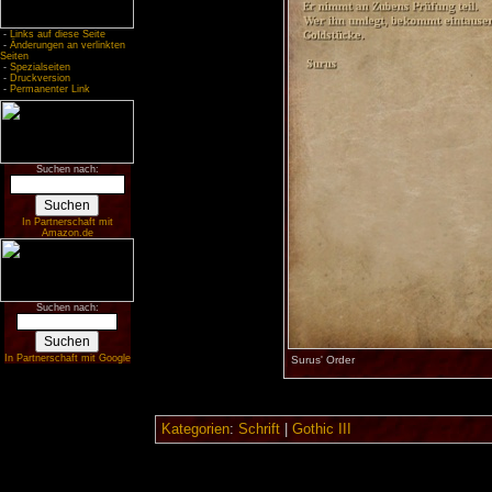
-
Links auf diese Seite
-
Änderungen an verlinkten
Seiten
-
Spezialseiten
-
Druckversion
-
Permanenter Link
Suchen nach:
In Partnerschaft mit
Amazon.de
Suchen nach:
In Partnerschaft mit Google
Surus' Order
Kategorien
:
Schrift
|
Gothic III