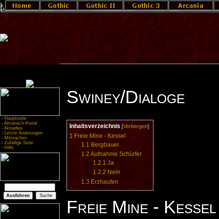
Swiney/Dialoge
-
Hauptseite
-
Almanach-Portal
Inhaltsverzeichnis
[
Verbergen
]
-
Aktuelles
-
Letzte Änderungen
1
Freie Mine - Kessel
-
Mitmachen
-
Zufällige Seite
1.1
Bergbauer
-
Hilfe
1.2
Aufnahme Schürfer
1.2.1
Ja
1.2.2
Nein
1.3
Erzhaufen
Freie Mine - Kessel