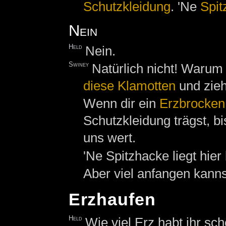
Schutzkleidung
. 'Ne
Spit
Nein
Held
Nein.
Swiney
Natürlich nicht! Warum
diese
Klamotten
und ziehs
Wenn dir ein
Erzbrocken
Schutzkleidung trägst, bi
uns wert.
'Ne Spitzhacke liegt hie
Aber viel anfangen kannst
Erzhaufen
Held
Wie viel Erz habt ihr s