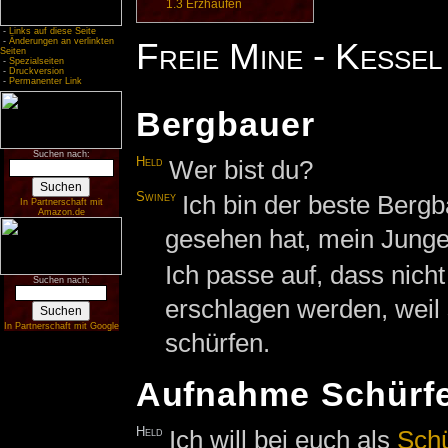
1.3
Erzhaufen
-
Links auf diese Seite
Freie Mine - Kessel
-
Änderungen an verlinkten
Seiten
-
Spezialseiten
-
Druckversion
-
Permanenter Link
Bergbauer
Suchen nach:
Held
Wer bist du?
Swiney
Ich bin der beste Berg
In Partnerschaft mit
Amazon.de
gesehen hat, mein Junge
Ich passe auf, dass nich
Suchen nach:
erschlagen werden, weil 
In Partnerschaft mit Google
schürfen.
Aufnahme Schürf
Held
Ich will bei euch als
Schü