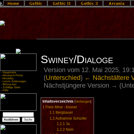
Swiney/Dialoge
Version vom 12. Mai 2025, 19:
-
Hauptseite
(
Unterschied
)
← Nächstältere 
-
Almanach-Portal
-
Aktuelles
-
Letzte Änderungen
Nächstjüngere Version → (Unte
-
Mitmachen
-
Zufällige Seite
-
Hilfe
Inhaltsverzeichnis
[
Verbergen
]
1
Freie Mine - Kessel
1.1
Bergbauer
1.2
Aufnahme Schürfer
1.2.1
Ja
1.2.2
Nein