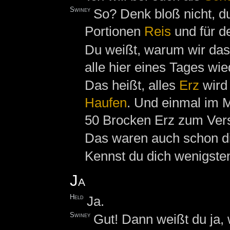
Swiney
So? Denk bloß nicht, du
Portionen
Reis
und für d
Du weißt, warum wir das
alle hier eines Tages wi
Das heißt, alles
Erz
wird
Haufen
. Und einmal im Mo
50 Brocken Erz zum Ver
Das waren auch schon di
Kennst du dich wenigsten
Ja
Held
Ja.
Swiney
Gut! Dann weißt du ja, 