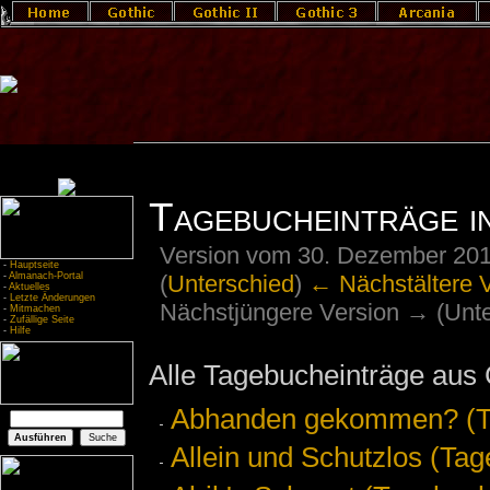
Tagebucheinträge in
Version vom 30. Dezember 201
-
Hauptseite
(
Unterschied
)
← Nächstältere 
-
Almanach-Portal
-
Aktuelles
-
Letzte Änderungen
Nächstjüngere Version → (Unte
-
Mitmachen
-
Zufällige Seite
-
Hilfe
Alle Tagebucheinträge aus G
Abhanden gekommen? (Ta
Allein und Schutzlos (Tag