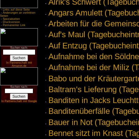
Alrik's Schwert (Tagebuch
Angars Amulett (Tagebuch
-
Links auf diese Seite
-
Änderungen an verlinkten
Seiten
-
Spezialseiten
Arbeiten für die Gemeins
-
Druckversion
-
Permanenter Link
Auf's Maul (Tagebucheint
Auf Entzug (Tagebucheint
Suchen nach:
Aufnahme bei den Söldne
In Partnerschaft mit
Aufnahme bei der Miliz (
Amazon.de
Babo und der Kräutergart
Baltram's Lieferung (Tag
Suchen nach:
Banditen in Jacks Leucht
In Partnerschaft mit Google
Banditenüberfälle (Tageb
Bauer in Not (Tagebuchei
Bennet sitzt im Knast (Ta