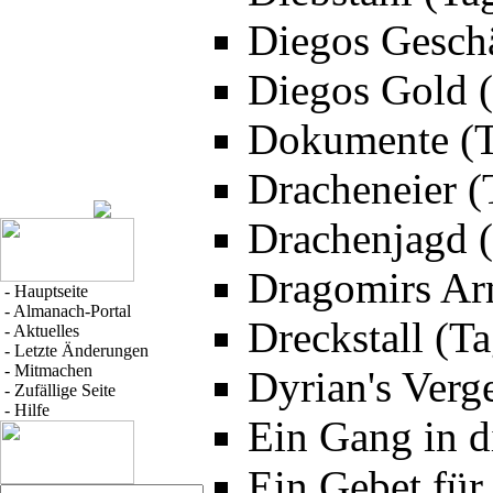
Diegos Geschä
Diegos Gold (
Dokumente (T
Dracheneier (
Drachenjagd (
Dragomirs Ar
-
Hauptseite
-
Almanach-Portal
Dreckstall (T
-
Aktuelles
-
Letzte Änderungen
-
Mitmachen
Dyrian's Verg
-
Zufällige Seite
-
Hilfe
Ein Gang in d
Ein Gebet für