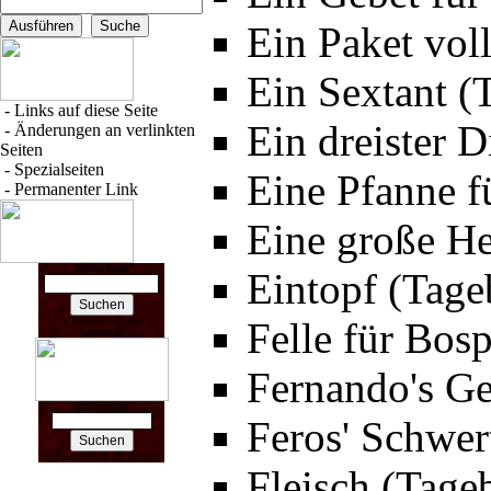
Ein Paket vol
Ein Sextant (
-
Links auf diese Seite
Ein dreister 
-
Änderungen an verlinkten
Seiten
-
Spezialseiten
Eine Pfanne f
-
Permanenter Link
Eine große He
Suchen nach:
Eintopf (Tage
Felle für Bos
In Partnerschaft mit
Amazon.de
Fernando's Ge
Suchen nach:
Feros' Schwer
In Partnerschaft mit Google
Fleisch (Tage