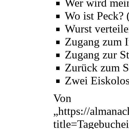
Wer wird mein
Wo ist Peck? 
Wurst verteil
Zugang zum I
Zugang zur St
Zurück zum Sc
Zwei Eiskolos
Von
„
https://almana
title=Tagebuche