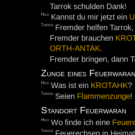
Tarrok schulden Dank!
Held
Kannst du mir jetzt ein
U
Tarrok
Fremder helfen Tarrok,
Fremder brauchen
KRO
ORTH-ANTAK
.
Fremder bringen, dann 
Zunge eines Feuerwara
Held
Was ist ein
KROTAHK
?
Tarrok
Seien
Flammenzunge
!
Standort Feuerwaran
Held
Wo finde ich eine
Feuer
Tarrok
Feuerechsen in Heimat