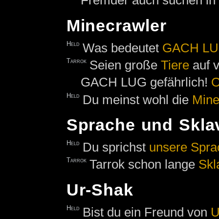
Fremder auch suchen in
Minecrawler
Held
Was bedeutet
GACH L
Tarrok
Seien große
Tiere
auf v
GACH LUG gefährlich!
O
Held
Du meinst wohl die
Mine
Sprache und Skla
Held
Du sprichst
unsere
Spra
Tarrok
Tarrok schon lange
Skl
Ur-Shak
Held
Bist du ein Freund von
U