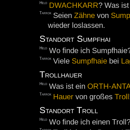
Held
DWACHKARR
? Was ist
Tarrok
Seien
Zähne
von
Sump
wieder loslassen.
Standort Sumpfhai
Held
Wo finde ich Sumpfhaie
Tarrok
Viele
Sumpfhaie
bei
La
Trollhauer
Held
Was ist ein
ORTH-ANT
Tarrok
Hauer
von großes
Troll
Standort Troll
Held
Wo finde ich einen Troll
Tarrok