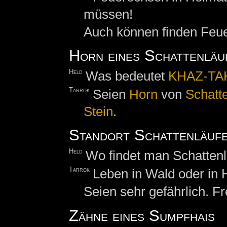
müssen!
Auch können finden Feue
Horn eines Schattenläu
Held
Was bedeutet
KHAZ-TA
Tarrok
Seien
Horn
von
Schatte
Stein
.
Standort Schattenläuf
Held
Wo findet man Schattenl
Tarrok
Leben in Wald oder in 
Seien sehr gefährlich. F
Zähne eines Sumpfhais