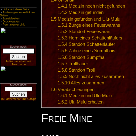
1.4
Ur-Shak
1.4.1
Medizin noch nicht gefunden
-
Links auf diese Seite
1.4.2
Medizin gefunden
-
Änderungen an verlinkten
Seiten
1.5
Medizin gefunden und Ulu-Mulu
-
Spezialseiten
-
Druckversion
1.5.1
Zunge eines Feuerwarans
-
Permanenter Link
1.5.2
Standort Feuerwaran
1.5.3
Horn eines Schattenläufers
1.5.4
Standort Schattenläufer
Suchen nach:
1.5.5
Zähne eines Sumpfhais
1.5.6
Standort Sumpfhai
In Partnerschaft mit
1.5.7
Trollhauer
Amazon.de
1.5.8
Standort Troll
1.5.9
Noch nicht alles zusammen
1.5.10
Alles zusammen
Suchen nach:
1.6
Verabschiedungen
1.6.1
Medizin und Ulu-Mulu
In Partnerschaft mit Google
1.6.2
Ulu-Mulu erhalten
Freie Mine