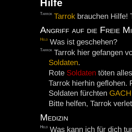
Hilfe
Tarrok
Tarrok
brauchen Hilfe! T
Angriff auf die Freie M
Held
Was ist geschehen?
Tarrok
Tarrok hier gefangen v
Soldaten
.
Rote
Soldaten
töten alles
Tarrok hierhin geflohen.
Soldaten fürchten
GACH
Bitte helfen, Tarrok verlet
Medizin
Held
Was kann ich für dich tu