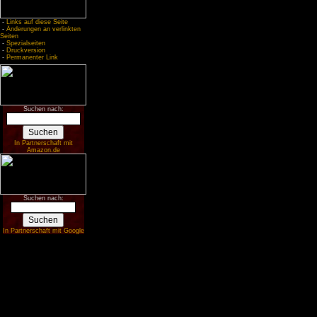
-
Links auf diese Seite
-
Änderungen an verlinkten
Seiten
-
Spezialseiten
-
Druckversion
-
Permanenter Link
Suchen nach:
In Partnerschaft mit
Amazon.de
Suchen nach:
In Partnerschaft mit Google