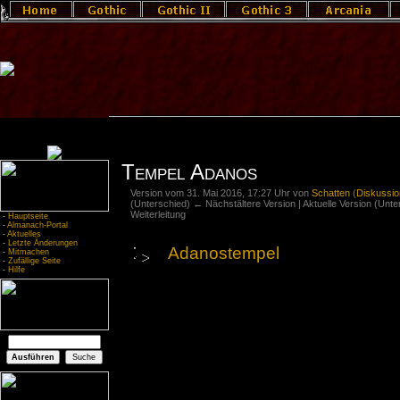
Tempel Adanos
Version vom 31. Mai 2016, 17:27 Uhr von
Schatten
(
Diskussio
(Unterschied) ← Nächstältere Version | Aktuelle Version (Unt
Weiterleitung
-
Hauptseite
-
Almanach-Portal
-
Aktuelles
-
Letzte Änderungen
Adanostempel
-
Mitmachen
-
Zufällige Seite
-
Hilfe