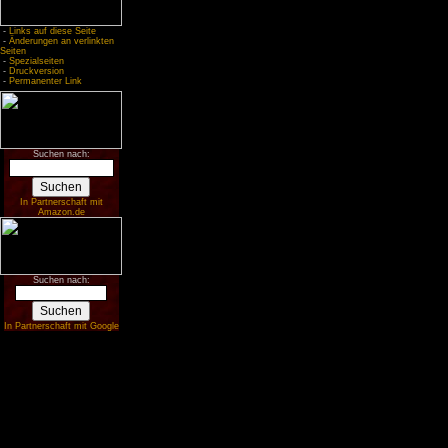
-
Links auf diese Seite
-
Änderungen an verlinkten
Seiten
-
Spezialseiten
-
Druckversion
-
Permanenter Link
Suchen nach:
In Partnerschaft mit
Amazon.de
Suchen nach:
In Partnerschaft mit Google