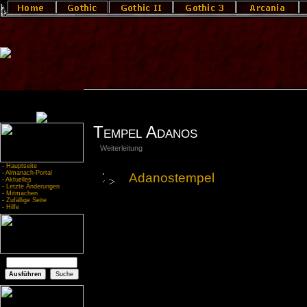
Tempel Adanos
Weiterleitung
-
Hauptseite
-
Almanach-Portal
Adanostempel
-
Aktuelles
-
Letzte Änderungen
-
Mitmachen
-
Zufällige Seite
-
Hilfe