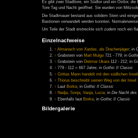
Es gibt zwei Stadttore, ein Südtor und ein Osttor, d
Tore Tag und Nacht geöffnet. Sie wurden von Milizsol
Die Stadtmauer bestand aus solidem Stein und einige
Bastionen verwandelt werden konnten. Normalerweise 
Um Teile der Stadt erstreckte sich zudem noch ein fl
Einzelnachweise
↑
Almanach von Xardas, als Drachenjäger
; in
G
↑
Grabstein von
Mart Mulgo
721 - 779; in
Gothi
↑
Grabstein von
Dietmar Ukara
112 - 212; in
Go
↑
779 - 112 = 667 Jahre; in
Gothic II Classic
↑
Grittas Mann handelt mit den südlichen Insel
↑
Thorus beschreibt seinen Weg von der Insel
↑
Laut
Borka
; in
Gothic II Classic
↑
Nadja
,
Sonja
,
Vanja
,
Lucia
; in
Die Nacht des
↑
Ebenfalls laut
Borka
; in
Gothic II Classic
Bildergalerie