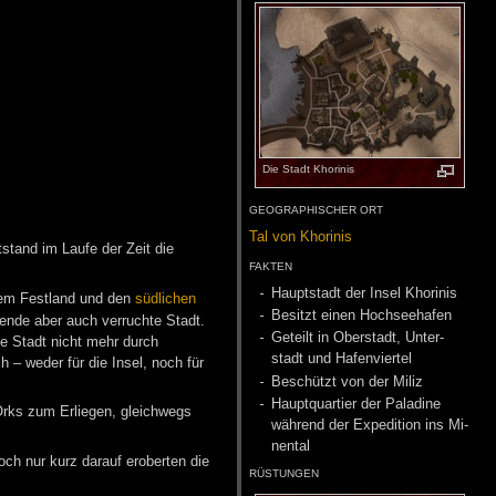
Die Stadt Kho­ri­nis
GEO­GRA­PHI­SCHER ORT
Tal von Kho­ri­nis
stand im Laufe der Zeit die
FAK­TEN
Haupt­stadt der In­sel Kho­ri­nis
dem Festland und den
südlichen
Be­sitzt ei­nen Hoch­see­ha­fen
rende aber auch verruchte Stadt.
Ge­teilt in Ober­stadt, Un­ter­
ie Stadt nicht mehr durch
stadt und Ha­fen­vier­tel
– weder für die Insel, noch für
Be­schützt von der Mi­liz
Haupt­quar­tier der Pa­la­di­ne
rks zum Erliegen, gleichwegs
wäh­rend der Ex­pe­di­ti­on ins Mi­
nen­tal
och nur kurz darauf eroberten die
RÜS­TUN­GEN