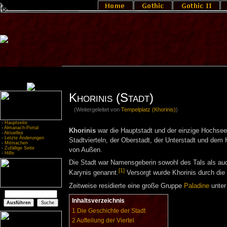
Khorinis (Stadt)
(Weitergeleitet von
Tempelplatz (Khorinis)
)
-
Hauptseite
-
Almanach-Portal
Khorinis
war die Hauptstadt und der einzige Hochsee
-
Aktuelles
-
Letzte Änderungen
Stadtvierteln, der Oberstadt, der Unterstadt und dem 
-
Mitmachen
-
Zufällige Seite
von Außen.
-
Hilfe
Die Stadt war Namensgeberin sowohl des Tals als auch d
[1]
Karynis genannt.
Versorgt wurde Khorinis durch die
Zeitweise residierte eine große Gruppe
Paladine
unte
Inhaltsverzeichnis
1
Die Geschichte der Stadt
2
Aufteilung der Viertel