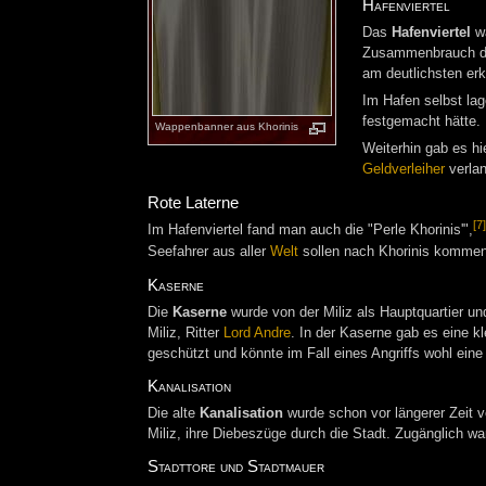
Hafenviertel
Das
Hafenviertel
wa
Zusammenbrauch der
am deutlichsten er
Im Hafen selbst lag
festgemacht hätte. 
Wappenbanner aus Khorinis
Weiterhin gab es hi
Geldverleiher
verlan
Rote Laterne
[7]
Im Hafenviertel fand man auch die "Perle Khorinis'",
Seefahrer aus aller
Welt
sollen nach Khorinis kommen f
Kaserne
Die
Kaserne
wurde von der Miliz als Hauptquartier und
Miliz, Ritter
Lord Andre
. In der Kaserne gab es eine 
geschützt und könnte im Fall eines Angriffs wohl eine 
Kanalisation
Die alte
Kanalisation
wurde schon vor längerer Zeit v
Miliz, ihre Diebeszüge durch die Stadt. Zugänglich w
Stadttore und Stadtmauer