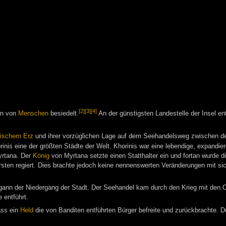
[2]
[3]
[4]
en von
Menschen
besiedelt.
An der günstigsten Landestelle der Insel ent
ischem Erz
und ihrer vorzüglichen Lage auf dem Seehandelsweg zwischen 
orinis eine der größten Städte der Welt. Khorinis war eine lebendige, expandie
yrtana. Der
König
von Myrtana setzte einen Statthalter ein und fortan wurde d
ten regiert. Dies brachte jedoch keine nennenswerten Veränderungen mit sich 
ann der Niedergang der Stadt. Der Seehandel kam durch den Krieg mit den O
 entführt.
dass ein
Held
die von Banditen entführten Bürger befreite und zurückbrachte. D