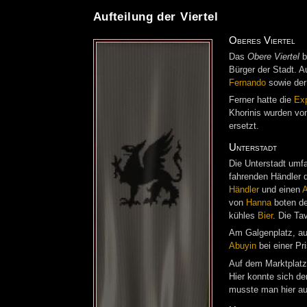
Aufteilung der Viertel
Oberes Viertel
Das
Obere Viertel
b
Bürger der Stadt. A
Fernando
sowie der
Ferner hatte die
Exp
Khorinis wurden von
ersetzt.
Unterstadt
Die Unterstadt umf
fahrenden Händler 
Händler
und einen
A
von
Hanna
boten de
kühles
Bier
. Die Ta
Am Galgenplatz, au
Abuyin
bei einer Pr
Auf dem Marktplatz 
Hier konnte sich de
musste man hier au