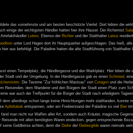
ildete das vornehmste und am besten beschützte Viertel. Dort lebten die wirkl
uch einige der wichtigsten Händler hatten hier ihre Häuser. Der Alchemist
Sala
 Artefakthändler
Lutero
. Ebenso der
Richter
und der Statthalter
Larius
residiert
edition
unter Lord Hagen dort ihr Hauptquartier aufgeschlagen. Das hieß, all
 hier aus befehligt. Die Paladine hatten die alte Stadtführung von Statthalter
asst einen Tempelplatz, die Händlergasse und den Marktplatz. Hier leben die
der Stadt und der Umgebung. In der Händlergasse gab es einen
Schmied
, ei
lchemisten
. Die Taverne "Zur fröhlichen Mastsau" von
Coragon
und die Herb
m Reisenden, dem Wanderer und den Bürgern der Stadt einen Platz zum Schl
verne war auch der Treffpunkt für die Bürger der Stadt nach erledigtem Tagwer
f dem allerdings schon lange keine Hinrichtungen mehr stattfanden, konnte
ise
Apfeltabak
entspannen, oder am Freibierstand der Paladine so viel
Bier
tri
fand man nicht nur Waffen aller Art, sondern auch Kräuter, magische Gegenst
r Reisende mit allen benötigten Waren eindecken, gegen entsprechende Bezah
f seine Geldbörse achten, denn die
Diebe
der
Diebesgilde
waren niemals weit