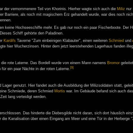
r der vernommenere Teil von Khorinis. Hierher wagte sich auch die
Miliz
nur 
 Barriere, als noch mit magischem Erz gehandelt wurde, war dies noch nich
kennen.
en keine Hochseeschiffe mehr. Es gab nur noch ein paar Fischerboote. Der H
Dieses Schiff gehörte den Paladinen.
er
Kardifs
Taverne "Zum einbeinigen Klabauter", einen weiteren
Schmied
und
gte hier Wucherzinsen. Hinter dem jetzt leerstehenden Lagerhaus fanden ille
die rote Laterne. Das Bordell wurde von einem Mann namens
Bromor
geleitet
[9]
ür ein paar Nächte in der roten Laterne.
 Lager genutzt. Hier fandet auch die Ausbildung der Milizsoldaten statt, gelei
kleine Schmiede, deren Schmied
Mortis
war. Im Gebäude befand sich auch das 
Zeit lang verteidigt werden.
erschlossen. Das hinderte die Diebesgilde nicht daran, sich dort häuslich ei
ar die Kanalisation über einen Eingang am Meer und eine Tür in der Herberge