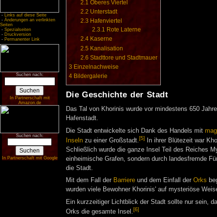
2.1
Oberes Viertel
2.2
Unterstadt
-
Links auf diese Seite
-
Änderungen an verlinkten
2.3
Hafenviertel
Seiten
2.3.1
Rote Laterne
-
Spezialseiten
-
Druckversion
2.4
Kaserne
-
Permanenter Link
2.5
Kanalisation
2.6
Stadttore und Stadtmauer
3
Einzelnachweise
Suchen nach:
4
Bildergalerie
Die Geschichte der Stadt
In Partnerschaft mit
Amazon.de
Das Tal von Khorinis wurde vor mindestens 650 Jahr
Hafenstadt.
Die Stadt entwickelte sich Dank des Handels mit
mag
Suchen nach:
[5]
Inseln
zu einer Großstadt.
In ihrer Blütezeit war Kh
Schließlich wurde die ganze Insel Teil des Reiches M
einheimische Grafen, sondern durch landesfremde Fürs
In Partnerschaft mit Google
die Stadt.
Mit dem Fall der
Barriere
und dem Einfall der
Orks
beg
wurden viele Bewohner Khorinis' auf mysteriöse Weise
Ein kurzzeitiger Lichtblick der Stadt sollte nur sein, 
[6]
Orks die gesamte Insel.