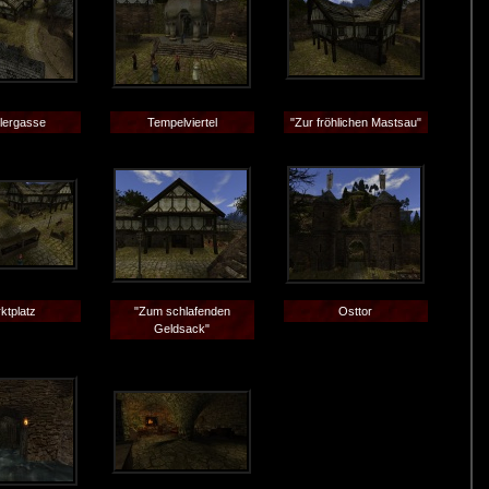
lergasse
Tempelviertel
"Zur fröhlichen Mastsau"
ktplatz
"Zum schlafenden
Osttor
Geldsack"