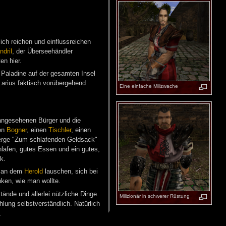
ich reichen und einflussreichen
ndril
, der Überseehändler
en hier.
e Paladine auf der gesamten Insel
 Larius faktisch vorübergehend
Eine ein­fa­che Mi­liz­wa­che
 angesehenen Bürger und die
nen
Bogner
, einen
Tischler
, einen
erge "Zum schlafenden Geldsack"
afen, gutes Essen und ein gutes,
k.
 man dem
Herold
lauschen, sich bei
nken, wie man wollte.
ände und allerlei nützliche Dinge.
Mi­li­zio­när in schwe­rer Rüs­tung
lung selbstverständlich. Natürlich
.