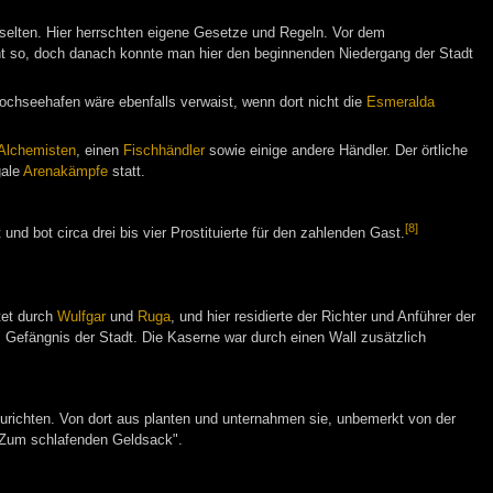
selten. Hier herrschten eigene Gesetze und Regeln. Vor dem
t so, doch danach konnte man hier den beginnenden Niedergang der Stadt
ochseehafen wäre ebenfalls verwaist, wenn dort nicht die
Esmeralda
Alchemisten
, einen
Fischhändler
sowie einige andere Händler. Der örtliche
gale
Arenakämpfe
statt.
[8]
 und bot circa drei bis vier Prostituierte für den zahlenden Gast.
tet durch
Wulfgar
und
Ruga
, und hier residierte der Richter und Anführer der
Gefängnis der Stadt. Die Kaserne war durch einen Wall zusätzlich
nzurichten. Von dort aus planten und unternahmen sie, unbemerkt von der
 "Zum schlafenden Geldsack".