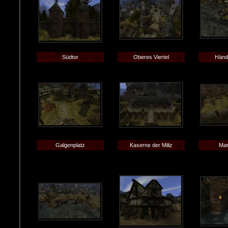
Südtor
Oberes Viertel
Händ
Galgenplatz
Kaserne der Miliz
Mar