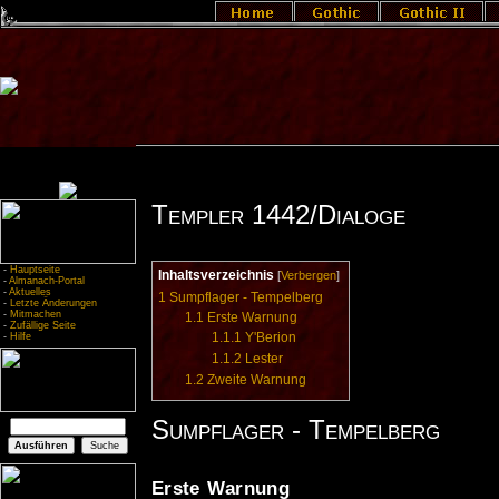
Templer 1442/Dialoge
-
Hauptseite
Inhaltsverzeichnis
[
Verbergen
]
-
Almanach-Portal
-
Aktuelles
1
Sumpflager - Tempelberg
-
Letzte Änderungen
-
Mitmachen
1.1
Erste Warnung
-
Zufällige Seite
1.1.1
Y'Berion
-
Hilfe
1.1.2
Lester
1.2
Zweite Warnung
Sumpflager - Tempelberg
Erste Warnung