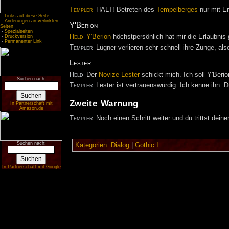
Templer
HALT! Betreten des
Tempelberges
nur mit E
-
Links auf diese Seite
-
Änderungen an verlinkten
Y'Berion
Seiten
-
Spezialseiten
Held
Y'Berion
höchstpersönlich hat mir die Erlaubnis
-
Druckversion
-
Permanenter Link
Templer
Lügner verlieren sehr schnell ihre Zunge, al
Lester
Held
Der
Novize
Lester
schickt mich. Ich soll Y'Beri
Suchen nach:
Templer
Lester ist vertrauenswürdig. Ich kenne ihn. 
Zweite Warnung
In Partnerschaft mit
Amazon.de
Templer
Noch einen Schritt weiter und du trittst dei
Suchen nach:
Kategorien
:
Dialog
|
Gothic I
In Partnerschaft mit Google