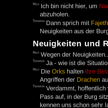
Held
Ich bin nicht hier, um
Nac
abzuholen.
Tengron
Dann sprich mit
Fajet
Neuigkeiten aus der Burg
Neuigkeiten und 
Held
Wegen der Neuigkeiten..
Tengron
Ja - wie ist die Situati
Held
Die
Orks
halten
ihre
Bel
Angriffen der
Drachen
au
Tengron
Verdammt, hoffentlich
Pass auf, in der Burg sit
kennen uns schon sehr 