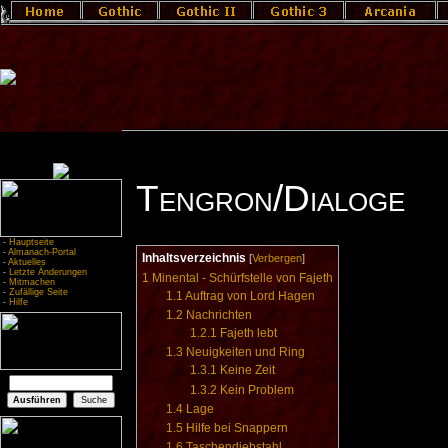
Tengron/Dialoge
-
Hauptseite
-
Almanach-Portal
Inhaltsverzeichnis
[
Verbergen
]
-
Aktuelles
-
Letzte Änderungen
1
Minental - Schürfstelle von Fajeth
-
Mitmachen
-
Zufällige Seite
1.1
Auftrag von Lord Hagen
-
Hilfe
1.2
Nachrichten
1.2.1
Fajeth lebt
1.3
Neuigkeiten und Ring
1.3.1
Keine Zeit
1.3.2
Kein Problem
1.4
Lage
1.5
Hilfe bei Snappern
1.6
Taschendiebstahl