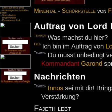
-
Links auf diese Seite
Minental
-
Schürfstelle
von
F
-
Änderungen an verlinkten
Seiten
-
Spezialseiten
-
Druckversion
-
Permanenter Link
Auftrag von Lord
Tengron
Was machst du hier?
Suchen nach:
Held
Ich bin im Auftrag von
L
In Partnerschaft mit
Tengron
Du musst unbedingt v
Amazon.de
Kommandant
Garond
sp
Suchen nach:
Nachrichten
In Partnerschaft mit Google
Tengron
Innos
sei mit dir! Brin
Verstärkung?
Fajeth lebt