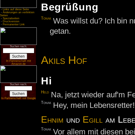
Begrüßung
-
Links auf diese Seite
-
Änderungen an verlinkten
Seiten
Tonak
Was willst du? Ich bin n
-
Spezialseiten
-
Druckversion
-
Permanenter Link
getan.
Suchen nach:
Akils Hof
In Partnerschaft mit
Amazon.de
Hi
Suchen nach:
Held
Na, jetzt wieder auf'm F
In Partnerschaft mit Google
Tonak
Hey, mein Lebensretter!
Ehnim
und
Egill
am Leb
Tonak
Vor allem mit diesen b