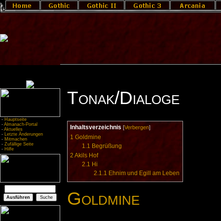
Tonak/Dialoge
-
Hauptseite
-
Almanach-Portal
Inhaltsverzeichnis
[
Verbergen
]
-
Aktuelles
-
Letzte Änderungen
1
Goldmine
-
Mitmachen
-
Zufällige Seite
1.1
Begrüßung
-
Hilfe
2
Akils Hof
2.1
Hi
2.1.1
Ehnim und Egill am Leben
Goldmine