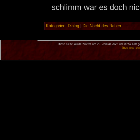
schlimm war es doch nic
Kategorien
:
Dialog
|
Die Nacht des Raben
Diese Seite wurde zuletzt am 29. Januar 2022 um 00:57 Uhr g
Über den Got