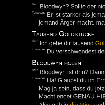
Held
Bloodwyn? Sollte der nic
Torwache
Er ist stärker als jem
jemand Ärger macht, mach
Tausend Goldstücke
Held
Ich gebe dir tausend
Gol
Torwache
Du verschwendest dei
Bloodwyn holen
Held
Bloodwyn ist drin? Dann 
Torwache
Ha! Glaubst du im Ern
Mag ja sein, dass du jet
Macht endet GENAU HIE
Also geh in
die
Mine
und