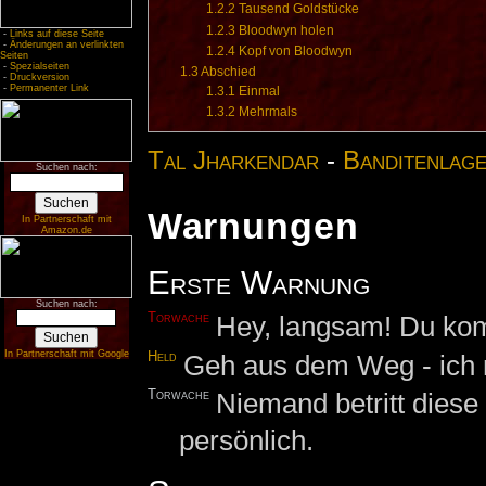
1.2.2
Tausend Goldstücke
1.2.3
Bloodwyn holen
-
Links auf diese Seite
-
Änderungen an verlinkten
1.2.4
Kopf von Bloodwyn
Seiten
-
Spezialseiten
1.3
Abschied
-
Druckversion
-
Permanenter Link
1.3.1
Einmal
1.3.2
Mehrmals
Tal Jharkendar
-
Banditenlag
Suchen nach:
Warnungen
In Partnerschaft mit
Amazon.de
Erste Warnung
Suchen nach:
Torwache
Hey, langsam! Du komm
In Partnerschaft mit Google
Held
Geh aus dem Weg - ich
Torwache
Niemand betritt dies
persönlich.