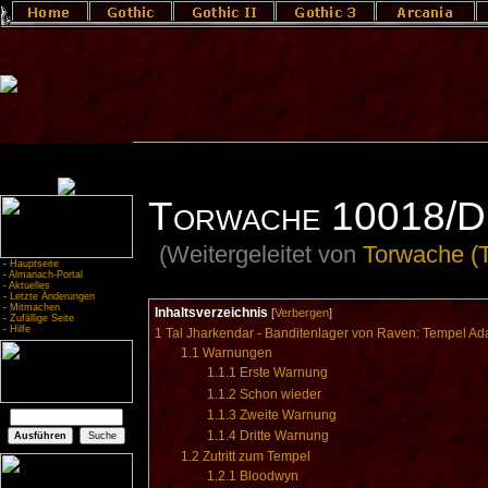
Torwache 10018/D
(Weitergeleitet von
Torwache (
-
Hauptseite
-
Almanach-Portal
-
Aktuelles
-
Letzte Änderungen
-
Mitmachen
Inhaltsverzeichnis
[
Verbergen
]
-
Zufällige Seite
-
Hilfe
1
Tal Jharkendar - Banditenlager von Raven: Tempel Ad
1.1
Warnungen
1.1.1
Erste Warnung
1.1.2
Schon wieder
1.1.3
Zweite Warnung
1.1.4
Dritte Warnung
1.2
Zutritt zum Tempel
1.2.1
Bloodwyn