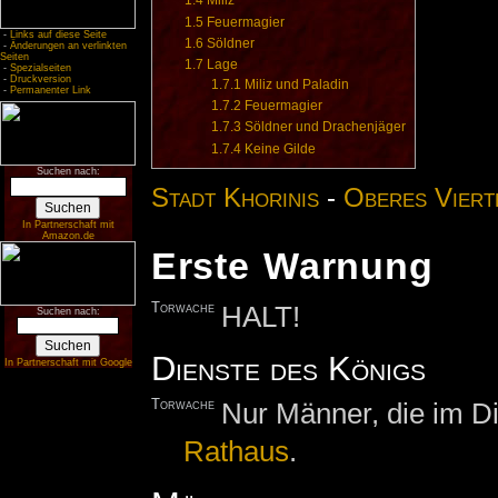
1.4
Miliz
1.5
Feuermagier
-
Links auf diese Seite
1.6
Söldner
-
Änderungen an verlinkten
Seiten
1.7
Lage
-
Spezialseiten
-
Druckversion
1.7.1
Miliz und Paladin
-
Permanenter Link
1.7.2
Feuermagier
1.7.3
Söldner und Drachenjäger
1.7.4
Keine Gilde
Suchen nach:
Stadt Khorinis
-
Oberes Viert
In Partnerschaft mit
Amazon.de
Erste Warnung
Torwache
HALT!
Suchen nach:
Dienste des Königs
In Partnerschaft mit Google
Torwache
Nur Männer, die im D
Rathaus
.