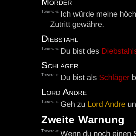
Mörder
Torwache
Ich würde meine höchs
Zutritt gewähre.
Diebstahl
Torwache
Du bist des
Diebstahl
Schläger
Torwache
Du bist als
Schläger
b
Lord Andre
Torwache
Geh zu
Lord Andre
un
Zweite Warnung
Torwache
Wenn du noch einen Sc