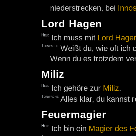
niederstrecken, bei
Inno
Lord Hagen
Held
Ich muss mit
Lord Hage
Torwache
Weißt du, wie oft ich
Wenn du es trotzdem vers
Miliz
Held
Ich gehöre zur
Miliz
.
Torwache
Alles klar, du kannst r
Feuermagier
Held
Ich bin ein
Magier des F