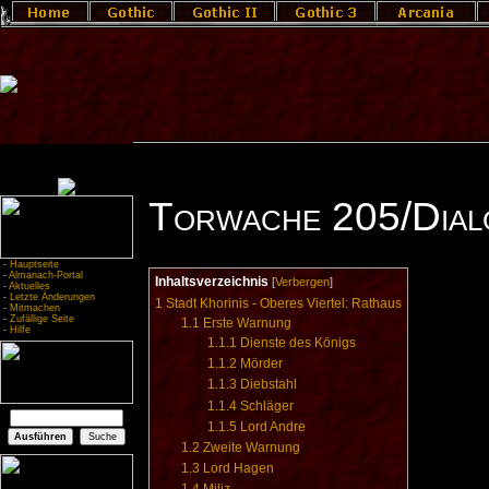
Torwache 205/Dial
-
Hauptseite
-
Almanach-Portal
Inhaltsverzeichnis
[
Verbergen
]
-
Aktuelles
-
Letzte Änderungen
1
Stadt Khorinis - Oberes Viertel: Rathaus
-
Mitmachen
-
Zufällige Seite
1.1
Erste Warnung
-
Hilfe
1.1.1
Dienste des Königs
1.1.2
Mörder
1.1.3
Diebstahl
1.1.4
Schläger
1.1.5
Lord Andre
1.2
Zweite Warnung
1.3
Lord Hagen