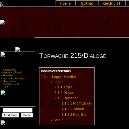
Torwache 215/Dialoge
-
Hauptseite
Inhaltsverzeichnis
-
Almanach-Portal
-
Aktuelles
1
Altes Lager - Nordtor
-
Letzte Änderungen
-
Mitmachen
1.1
Lager
-
Zufällige Seite
1.1.1
Ärger
-
Hilfe
1.1.2
Diego
1.1.3
Umsehen
1.1.3.1
Nicht zahlen
1.1.3.2
Zahlen
1.1.3.3
Kein Erz
1.2
Status