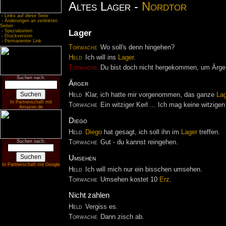
Altes Lager -
Nordtor
-
Links auf diese Seite
-
Änderungen an verlinkten
Seiten
Lager
-
Spezialseiten
-
Druckversion
-
Permanenter Link
Torwache
Wo soll's denn hingehen?
Held
Ich will ins
Lager
.
Torwache
Du bist doch nicht hergekommen, um Ärge
Suchen nach:
Ärger
Held
Klar, ich hatte mir vorgenommen, das ganze
La
In Partnerschaft mit
Torwache
Ein witziger Kerl ... Ich mag keine witzigen
Amazon.de
Diego
Held
Diego
hat gesagt, ich soll ihn im
Lager
treffen.
Suchen nach:
Torwache
Gut - du kannst reingehen.
Umsehen
In Partnerschaft mit Google
Held
Ich will mich nur ein bisschen umsehen.
Torwache
Umsehen kostet 10
Erz
.
Nicht zahlen
Held
Vergiss es.
Torwache
Dann zisch ab.