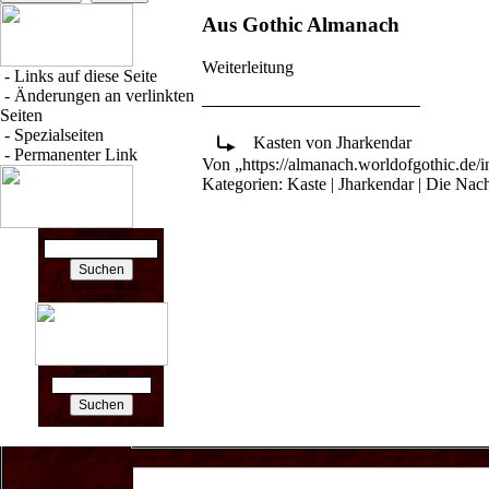
Aus Gothic Almanach
Weiterleitung
-
Links auf diese Seite
-
Änderungen an verlinkten
Seiten
-
Spezialseiten
Kasten von Jharkendar
-
Permanenter Link
Von „
https://almanach.worldofgothic.de
Kategorien
:
Kaste
|
Jharkendar
|
Die Nach
Suchen nach:
In Partnerschaft mit
Amazon.de
Suchen nach:
In Partnerschaft mit Google