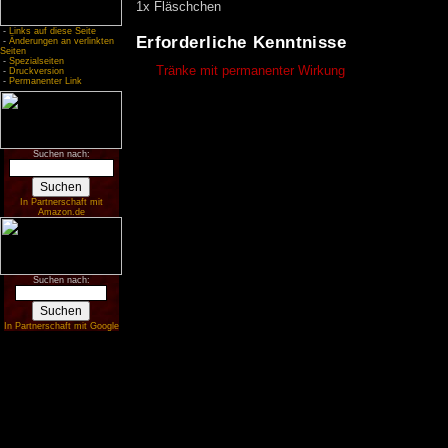
1x Fläschchen
-
Links auf diese Seite
Erforderliche Kenntnisse
-
Änderungen an verlinkten
Seiten
-
Spezialseiten
Tränke mit permanenter Wirkung
-
Druckversion
-
Permanenter Link
Suchen nach:
In Partnerschaft mit
Amazon.de
Suchen nach:
In Partnerschaft mit Google