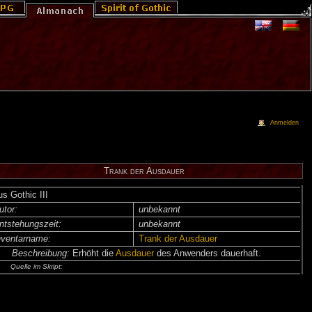
Anmelden
Trank der Ausdauer
us Gothic III
utor:
unbekannt
ntsteh­ungs­zeit:
unbekannt
nventar­name:
Trank der Ausdauer
Beschreibung:
Erhöht die
Ausdauer
des Anwenders dauerhaft.
Quelle im Skript: