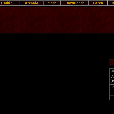
a
A
E
I