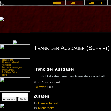
Trank der Ausdauer (Schrift)
-
Hauptseite
-
Almanach-Portal
-
Aktuelles
-
Letzte Änderungen
Trank der Ausdauer
-
Mitmachen
-
Zufällige Seite
-
Hilfe
Erhöht die Ausdauer des Anwenders dauerhaft.
Max. Ausdauer +4
Goldwert
500
Zutaten
1x
Harnischkraut
1x
Kronstöckel