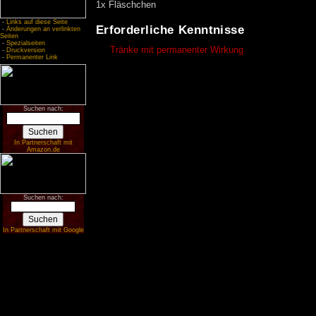
1x Fläschchen
-
Links auf diese Seite
Erforderliche Kenntnisse
-
Änderungen an verlinkten
Seiten
-
Spezialseiten
Tränke mit permanenter Wirkung
-
Druckversion
-
Permanenter Link
Suchen nach:
In Partnerschaft mit
Amazon.de
Suchen nach:
In Partnerschaft mit Google