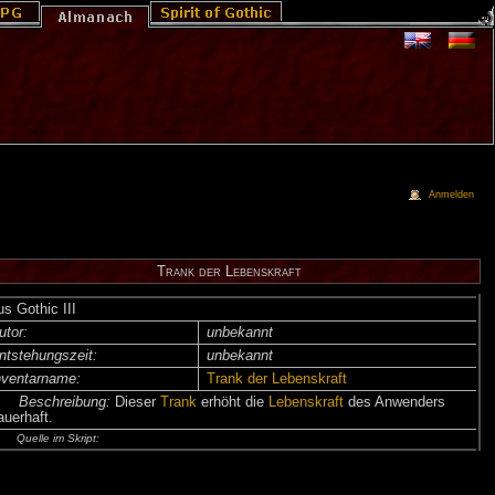
Anmelden
Trank der Lebenskraft
us Gothic III
utor:
unbekannt
ntsteh­ungs­zeit:
unbekannt
nventar­name:
Trank der Lebenskraft
Beschreibung:
Dieser
Trank
erhöht die
Lebenskraft
des Anwenders
auerhaft.
Quelle im Skript: