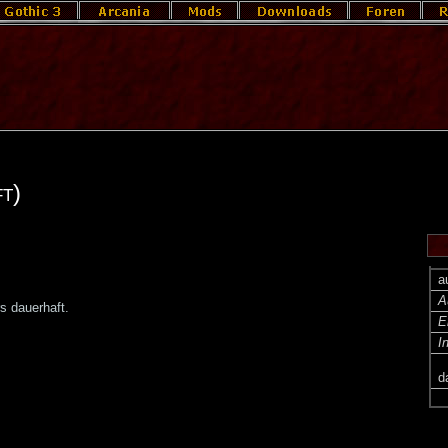
t)
a
A
s dauerhaft.
E
I
d