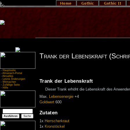
Trank der Lebenskraft (Schrif
-
Hauptseite
-
Almanach-Portal
-
Aktuelles
-
Letzte Änderungen
Trank der Lebenskraft
-
Mitmachen
-
Zufällige Seite
-
Hilfe
Dieser Trank erhöht die Lebenskraft des Anwender
Max.
Lebensenergie
+4
Goldwert
600
Zutaten
1x
Herrscherkraut
1x
Kronstöckel