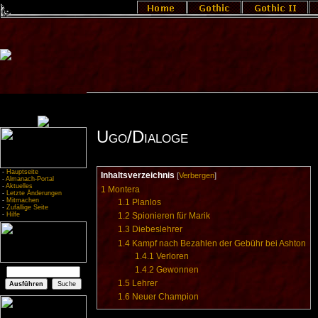
Ugo/Dialoge
-
Hauptseite
Inhaltsverzeichnis
[
Verbergen
]
-
Almanach-Portal
-
Aktuelles
1
Montera
-
Letzte Änderungen
-
Mitmachen
1.1
Planlos
-
Zufällige Seite
-
Hilfe
1.2
Spionieren für Marik
1.3
Diebeslehrer
1.4
Kampf nach Bezahlen der Gebühr bei Ashton
1.4.1
Verloren
1.4.2
Gewonnen
1.5
Lehrer
1.6
Neuer Champion