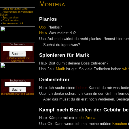
Montera
-
Links auf diese Seite
-
Änderungen an verlinkten
Seiten
-
Spezialseiten
Planlos
-
Druckversion
-
Permanenter Link
Ugo
Planlos?
Held
Was meinst du?
Ugo
Auf mich wirkst du recht planlos. Rennst hier ru
Suchst du irgendwas?
Suchen nach:
Spionieren für Marik
In Partnerschaft mit
Amazon.de
Held
Bist du mit deinem Boss zufrieden?
Ugo
Jau.
Marik
ist gut. So viele Freiheiten haben
wir
Diebeslehrer
Suchen nach:
Held
Ich suche einen
Lehrer
. Kannst du mir was beib
Ugo
Ich denke schon. Ich kann dir den Griff in frem
In Partnerschaft mit Google
Aber das musst du dir erst noch verdienen. Besieg
Kampf nach Bezahlen der Gebühr be
Held
Kämpfe mit mir in
der
Arena
.
Ugo
Ok. Dann werde ich mal meine müden
Knochen
i