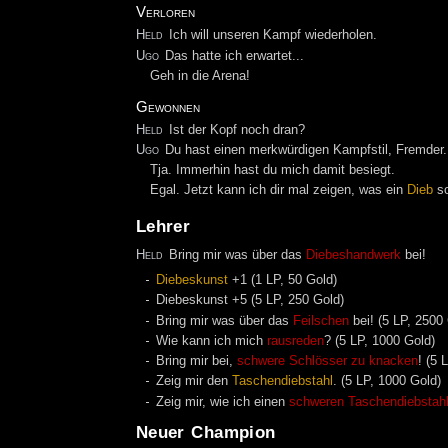
Verloren
Held
Ich will unseren Kampf wiederholen.
Ugo
Das hatte ich erwartet...
Geh in die Arena!
Gewonnen
Held
Ist der Kopf noch dran?
Ugo
Du hast einen merkwürdigen Kampfstil, Fremder.
Tja. Immerhin hast du mich damit besiegt.
Egal. Jetzt kann ich dir mal zeigen, was ein
Dieb
so
Lehrer
Held
Bring mir was über das
Diebeshandwerk
bei!
Diebeskunst
+1 (1 LP, 50 Gold)
Diebeskunst +5 (5 LP, 250 Gold)
Bring mir was über das
Feilschen
bei! (5 LP, 2500
Wie kann ich mich
rausreden
? (5 LP, 1000 Gold)
Bring mir bei,
schwere Schlösser zu knacken
! (5 
Zeig mir den
Taschendiebstahl
. (5 LP, 1000 Gold)
Zeig mir, wie ich einen
schweren Taschendiebstah
Neuer Champion