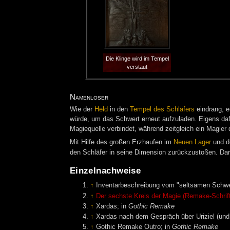
Die Klinge wird im Tempel
verstaut
Namenloser
Wie der
Held
in den
Tempel des Schläfers
eindrang, e
würde, um das Schwert erneut aufzuladen. Eigens dafü
Magiequelle verbindet, während zeitgleich ein Magier 
Mit Hilfe des großen Erzhaufen im
Neuen Lager
und d
den Schläfer in seine Dimension zurückzustoßen. Dara
Einzelnachweise
↑
Inventarbeschreibung vom "seltsamen Schwer
↑
Der sechste Kreis der Magie (Remake-Schrif
↑
Xardas; in
Gothic Remake
↑
Xardas nach dem Gespräch über Uriziel (und
↑
Gothic Remake Outro; in
Gothic Remake