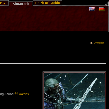
Anmelden
[2]
ing-Zauber.
Xardas