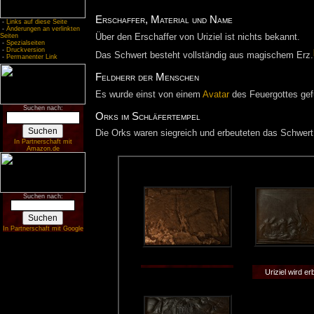
Erschaffer, Material und Name
-
Links auf diese Seite
-
Änderungen an verlinkten
Über den Erschaffer von Uriziel ist nichts bekannt.
Seiten
-
Spezialseiten
-
Druckversion
Das Schwert besteht vollständig aus magischem Erz.
-
Permanenter Link
Feldherr der Menschen
Es wurde einst von einem
Avatar
des Feuergottes gef
Suchen nach:
Orks im Schläfertempel
Die Orks waren siegreich und erbeuteten das Schwert
In Partnerschaft mit
Amazon.de
Suchen nach:
In Partnerschaft mit Google
Uriziel wird er