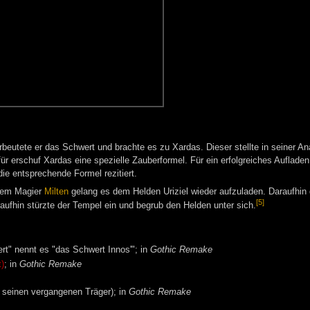
rbeutete er das Schwert und brachte es zu Xardas. Dieser stellte in seiner An
r erschuf Xardas eine spezielle Zauberformel. Für ein erfolgreiches Aufladen
die entsprechende Formel rezitiert.
em Magier
Milten
gelang es dem Helden Uriziel wieder aufzuladen. Daraufhin d
[5]
ufhin stürzte der Tempel ein und begrub den Helden unter sich.
t" nennt es "das Schwert Innos'"; in
Gothic Remake
t)
; in
Gothic Remake
 seinen vergangenen Träger); in
Gothic Remake