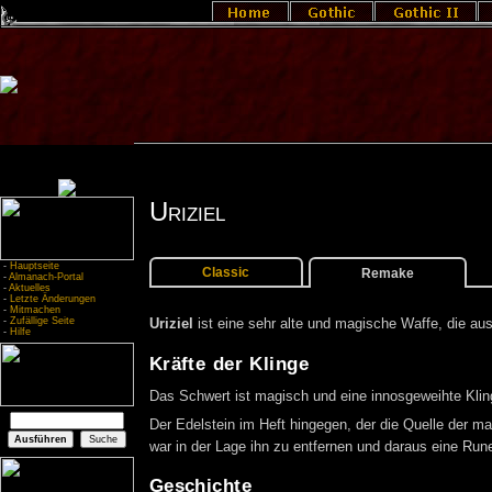
Uriziel
-
Hauptseite
Classic
Remake
-
Almanach-Portal
-
Aktuelles
-
Letzte Änderungen
-
Mitmachen
-
Zufällige Seite
Uriziel
ist eine sehr alte und magische Waffe, die aus
-
Hilfe
Kräfte der Klinge
Das Schwert ist magisch und eine innosgeweihte Klinge
Der Edelstein im Heft hingegen, der die Quelle der ma
war in der Lage ihn zu entfernen und daraus eine Rune
Geschichte