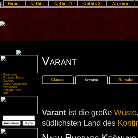
Varant
-
Hauptseite
-
Almanach-Portal
Classic
Remake
Arcania
-
Aktuelles
-
Letzte Änderungen
-
Mitmachen
-
Zufällige Seite
-
Hilfe
Varant
ist die große
Wüste
südlichsten Land des
Konti
Nach Rhobars Krönung