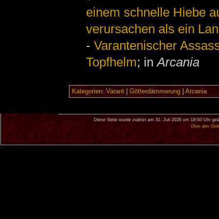
einem schnelle Hiebe au
verursachen als ein La
-
Varantenischer Assas
Topfhelm
; in
Arcania
Kategorien
:
Varant
|
Götterdämmerung
|
Arcania
Diese Seite wurde zuletzt am 31. Juli 2026 um 18:50 Uhr geä
Über den Got