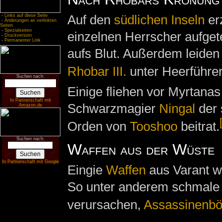
Auf den
südlichen Inseln
erz
-
Links auf diese Seite
-
Änderungen an verlinkten
Seiten
-
Spezialseiten
einzelnen Herrscher aufgetei
-
Druckversion
-
Permanenter Link
aufs Blut. Außerdem leiden
Rhobar III.
unter Heerführe
Suchen nach:
Einige fliehen vor Myrtana
In Partnerschaft mit
Schwarzmagier
Ningal
der 
Amazon.de
Orden von
Tooshoo
beitrat.
Suchen nach:
Waffen aus der Wüste
In Partnerschaft mit Google
Eingie
Waffen
aus Varant w
So unter anderem schmale v
verursachen,
Assassinenb