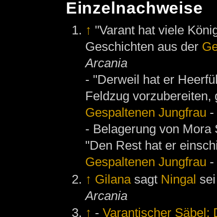
Einzelnachweise
↑
"Varant hat viele König
Geschichten aus der
Ge
Arcania
- "Derweil hat er Heerf
Feldzug vorzubereiten, 
Gespaltenen Jungfrau
-
- Belagerung von Mora S
"Den Rest hat er einsch
Gespaltenen Jungfrau
-
↑
Gilana
sagt
Ningal
sei
Arcania
↑
-
Varantischer Säbel: