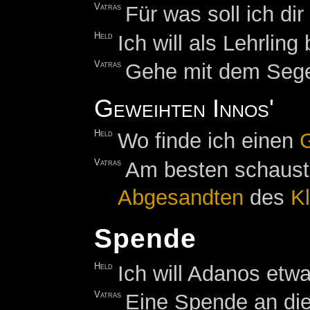
Vatras
Für was soll ich d
Held
Ich will als Lehrlin
Vatras
Gehe mit dem Sege
Geweihten Innos'
Held
Wo finde ich einen
G
Vatras
Am besten schaus
Abgesandten
des
K
Spende
Held
Ich will Adanos etw
Vatras
Eine Spende an di