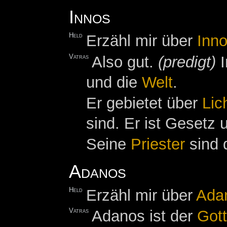
Innos
Held
Erzähl mir über
Inn
Vatras
Also gut.
(predigt)
I
und die
Welt
.
Er gebietet über
Lic
sind. Er ist Gesetz 
Seine
Priester
sind 
Adanos
Held
Erzähl mir über
Ada
Vatras
Adanos ist der
Gott