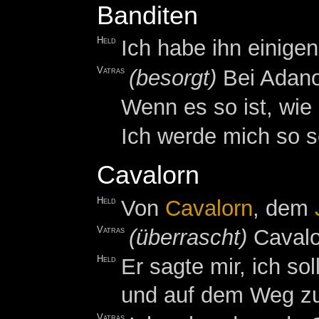
Banditen
Held
Ich habe ihn einige
Vatras
(besorgt)
Bei Adanos
Wenn es so ist, wie
Ich werde mich so 
Cavalorn
Held
Von
Cavalorn
, dem
Vatras
(überrascht)
Cavalo
Held
Er sagte mir, ich so
und auf dem Weg zu
Vatras