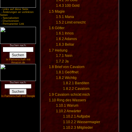
1.4.2
50 Gold
1.4.3
100 Gold
-
Links auf diese Seite
1.5
Magie
-
Änderungen an verlinkten
Seiten
1.5.1
Mana
-
Spezialseiten
-
Druckversion
1.5.2
Limit erreicht
-
Permanenter Link
1.6
Götter
1.6.1
Innos
1.6.2
Adanos
1.6.3
Beliar
Suchen nach:
1.7
Heilung
1.7.1
Nein
In Partnerschaft mit
1.7.2
Ja
Amazon.de
1.8
Brief von Cavalorn
1.8.1
Geöffnet
1.8.2
Wichtig
Suchen nach:
1.8.2.1
Banditen
1.8.2.2
Cavalorn
1.9
Cavalorn schickt mich
In Partnerschaft mit Google
1.10
Ring des Wassers
1.10.1
Warum
1.10.2
Anwärter
1.10.2.1
Aufgabe
1.10.2.2
Wassermagier
1.10.2.3
Mitglieder