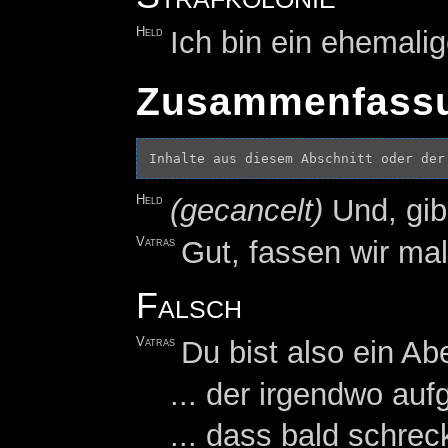
Held
Ich bin ein ehemali
Zusammenfass
Inhalte aus diesem Abschnitt oder der
Held
(gecancelt)
Und, gib
Vatras
Gut, fassen wir m
Falsch
Vatras
Du bist also ein A
... der irgendwo auf
... dass bald schre