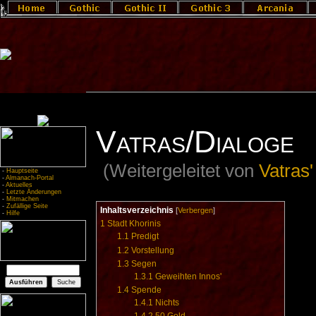
Vatras/Dialoge
(Weitergeleitet von
Vatras'
-
Hauptseite
-
Almanach-Portal
-
Aktuelles
-
Letzte Änderungen
-
Mitmachen
-
Zufällige Seite
Inhaltsverzeichnis
[
Verbergen
]
-
Hilfe
1
Stadt Khorinis
1.1
Predigt
1.2
Vorstellung
1.3
Segen
1.3.1
Geweihten Innos'
1.4
Spende
1.4.1
Nichts