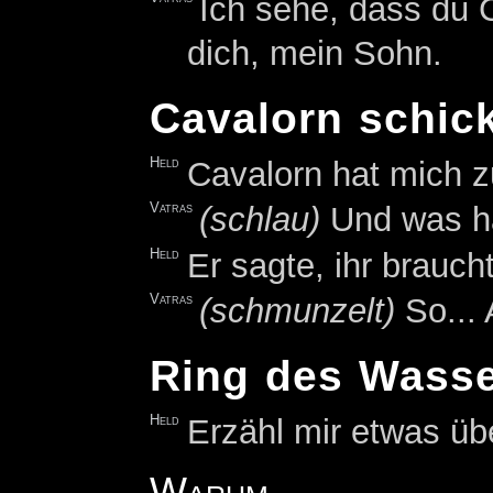
Ich sehe, dass du 
dich, mein Sohn.
Cavalorn schic
Held
Cavalorn hat mich zu
Vatras
(schlau)
Und was hat
Held
Er sagte, ihr brauch
Vatras
(schmunzelt)
So...
Ring des Wass
Held
Erzähl mir etwas ü
Warum