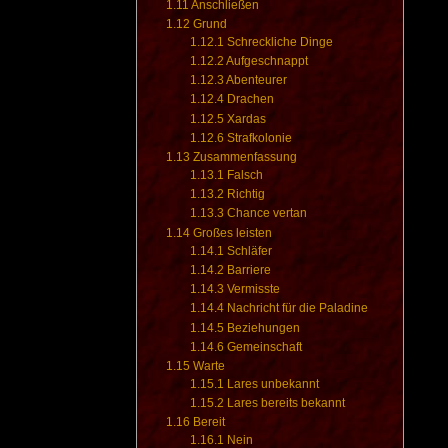
1.11
Anschließen
1.12
Grund
1.12.1
Schreckliche Dinge
1.12.2
Aufgeschnappt
1.12.3
Abenteurer
1.12.4
Drachen
1.12.5
Xardas
1.12.6
Strafkolonie
1.13
Zusammenfassung
1.13.1
Falsch
1.13.2
Richtig
1.13.3
Chance vertan
1.14
Großes leisten
1.14.1
Schläfer
1.14.2
Barriere
1.14.3
Vermisste
1.14.4
Nachricht für die Paladine
1.14.5
Beziehungen
1.14.6
Gemeinschaft
1.15
Warte
1.15.1
Lares unbekannt
1.15.2
Lares bereits bekannt
1.16
Bereit
1.16.1
Nein