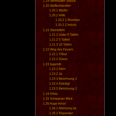
1.19
Vermissten zurück
1.20
Waffenhändler
1.20.1
Martin
1.20.2
Hilfe
1.20.2.1
Riordian
1.20.2.2
Irrlicht
1.21
Steintafeln
1.21.1
Unter 5 Tafeln
1.21.2
5 Tafeln
1.21.3
10 Tafeln
1.22
Weg des Feuers
1.22.1
Tribut
1.22.2
Daron
1.23
Isgaroth
1.23.1
Nein
1.23.2
Ja
1.23.3
Belohnung 1
1.23.4
Erledigt
1.23.5
Belohnung 2
1.24
Hilda
1.25
Schwarzer Blick
1.26
Auge Innos'
1.26.1
Ablösung da
1.26.2
Reparatur