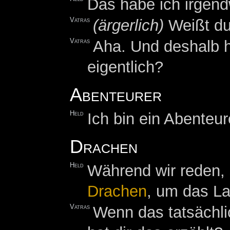
Das habe ich irgend
Vatras
(ärgerlich)
Weißt du
Vatras
Aha. Und deshalb h
eigentlich?
Abenteurer
Held
Ich bin ein Abenteu
Drachen
Held
Während wir reden,
Drachen
, um das La
Vatras
Wenn das tatsächli