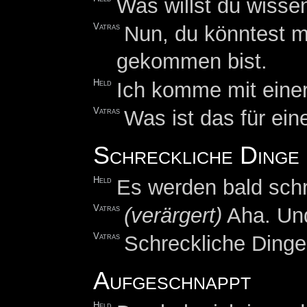
Was willst du wisse
Vatras
Nun, du könntest m
gekommen bist.
Held
Ich komme mit einer
Vatras
Was ist das für ein
Schreckliche Dinge
Held
Es werden bald schr
Vatras
(verärgert)
Aha. Und
Vatras
Schreckliche Dinge
Aufgeschnappt
Held