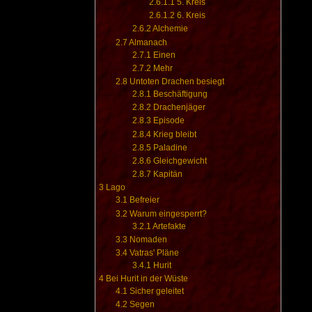
2.6.1.1
5. Kreis
2.6.1.2
6. Kreis
2.6.2
Alchemie
2.7
Almanach
2.7.1
Einen
2.7.2
Mehr
2.8
Untoten Drachen besiegt
2.8.1
Beschäftigung
2.8.2
Drachenjäger
2.8.3
Episode
2.8.4
Krieg bleibt
2.8.5
Paladine
2.8.6
Gleichgewicht
2.8.7
Kapitän
3
Lago
3.1
Befreier
3.2
Warum eingesperrt?
3.2.1
Artefakte
3.3
Nomaden
3.4
Vatras' Pläne
3.4.1
Hurit
4
Bei Hurit in der Wüste
4.1
Sicher geleitet
4.2
Segen