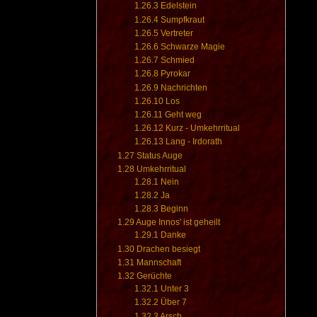
1.26.3
Edelstein
1.26.4
Sumpfkraut
1.26.5
Vertreter
1.26.6
Schwarze Magie
1.26.7
Schmied
1.26.8
Pyrokar
1.26.9
Nachrichten
1.26.10
Los
1.26.11
Geht weg
1.26.12
Kurz - Umkehrritual
1.26.13
Lang - Irdorath
1.27
Status Auge
1.28
Umkehrritual
1.28.1
Nein
1.28.2
Ja
1.28.3
Beginn
1.29
Auge Innos' ist geheilt
1.29.1
Danke
1.30
Drachen besiegt
1.31
Mannschaft
1.32
Gerüchte
1.32.1
Unter 3
1.32.2
Über 7
1.32.3
Arsch