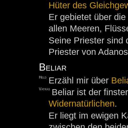
Hüter des Gleichge
Er gebietet über di
allen Meeren, Flüs
Seine Priester sind
Priester von Adanos
Beliar
Held
Erzähl mir über
Beli
Vatras
Beliar ist der finst
Widernatürlichen
.
Er liegt im ewigen 
zwischen den beide