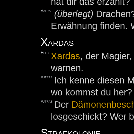
hat dir das erzählt?
Vatras
(überlegt)
Drachen?
Erwähnung finden. 
Xardas
Held
Xardas
, der Magier,
warnen.
Vatras
Ich kenne diesen M
wo kommst du her?
Vatras
Der
Dämonenbesch
losgeschickt? Wer bi
Strafkolonie