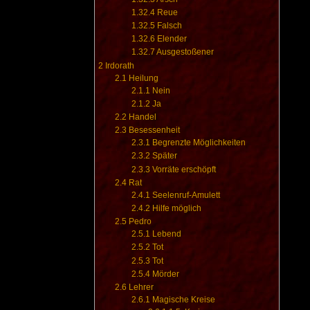
1.32.4
Reue
1.32.5
Falsch
1.32.6
Elender
1.32.7
Ausgestoßener
2
Irdorath
2.1
Heilung
2.1.1
Nein
2.1.2
Ja
2.2
Handel
2.3
Besessenheit
2.3.1
Begrenzte Möglichkeiten
2.3.2
Später
2.3.3
Vorräte erschöpft
2.4
Rat
2.4.1
Seelenruf-Amulett
2.4.2
Hilfe möglich
2.5
Pedro
2.5.1
Lebend
2.5.2
Tot
2.5.3
Tot
2.5.4
Mörder
2.6
Lehrer
2.6.1
Magische Kreise