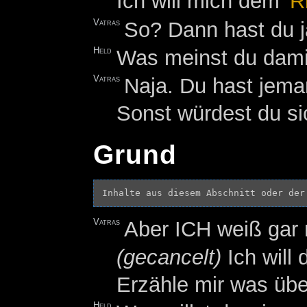
Ich will mich dem '
R
Vatras
So? Dann hast du ja
Held
Was meinst du dami
Vatras
Naja. Du hast jeman
Sonst würdest du si
Grund
Inhalte aus diesem Abschnitt oder der
Vatras
Aber ICH weiß gar n
(gecancelt)
Ich will 
Erzähle mir was übe
Held