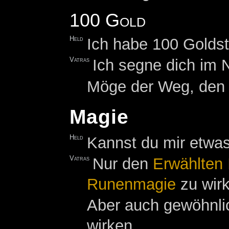
100 Gold
Held
Ich habe 100 Goldst
Vatras
Ich segne dich im 
Möge der Weg, den 
Magie
Held
Kannst du mir etwa
Vatras
Nur den
Erwählten 
Runenmagie
zu wir
Aber auch gewöhnlic
wirken.