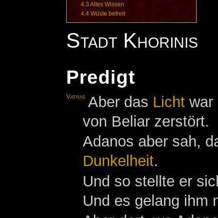
4.3
Altes Wissen
4.4
Wüste befreit
Stadt Khorinis
Predigt
Vatras
Aber das
Licht
war 
von Beliar zerstört.
Adanos aber sah, da
Dunkelheit
.
Und so stellte er s
Und es gelang ihm n