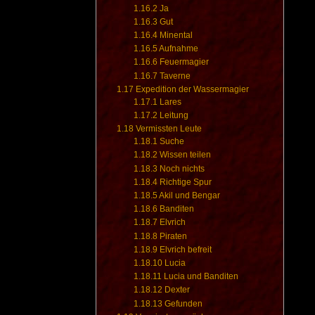
1.16.2
Ja
1.16.3
Gut
1.16.4
Minental
1.16.5
Aufnahme
1.16.6
Feuermagier
1.16.7
Taverne
1.17
Expedition der Wassermagier
1.17.1
Lares
1.17.2
Leitung
1.18
Vermissten Leute
1.18.1
Suche
1.18.2
Wissen teilen
1.18.3
Noch nichts
1.18.4
Richtige Spur
1.18.5
Akil und Bengar
1.18.6
Banditen
1.18.7
Elvrich
1.18.8
Piraten
1.18.9
Elvrich befreit
1.18.10
Lucia
1.18.11
Lucia und Banditen
1.18.12
Dexter
1.18.13
Gefunden