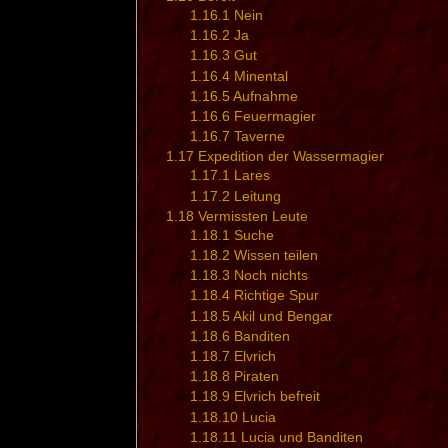
1.16.1
Nein
1.16.2
Ja
1.16.3
Gut
1.16.4
Minental
1.16.5
Aufnahme
1.16.6
Feuermagier
1.16.7
Taverne
1.17
Expedition der Wassermagier
1.17.1
Lares
1.17.2
Leitung
1.18
Vermissten Leute
1.18.1
Suche
1.18.2
Wissen teilen
1.18.3
Noch nichts
1.18.4
Richtige Spur
1.18.5
Akil und Bengar
1.18.6
Banditen
1.18.7
Elvrich
1.18.8
Piraten
1.18.9
Elvrich befreit
1.18.10
Lucia
1.18.11
Lucia und Banditen