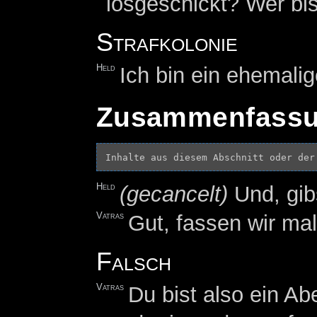
losgeschickt? Wer bis
Strafkolonie
Held
Ich bin ein ehemali
Zusammenfass
Inhalte aus diesem Abschnitt oder der
Held
(gecancelt)
Und, gib
Vatras
Gut, fassen wir m
Falsch
Vatras
Du bist also ein A