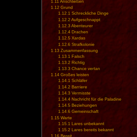
1.11
Anschließen
1.12
Grund
1.12.1
Schreckliche Dinge
1.12.2
Aufgeschnappt
1.12.3
Abenteurer
1.12.4
Drachen
1.12.5
Xardas
1.12.6
Strafkolonie
1.13
Zusammenfassung
1.13.1
Falsch
1.13.2
Richtig
1.13.3
Chance vertan
1.14
Großes leisten
1.14.1
Schläfer
1.14.2
Barriere
1.14.3
Vermisste
1.14.4
Nachricht für die Paladine
1.14.5
Beziehungen
1.14.6
Gemeinschaft
1.15
Warte
1.15.1
Lares unbekannt
1.15.2
Lares bereits bekannt
1.16
Bereit