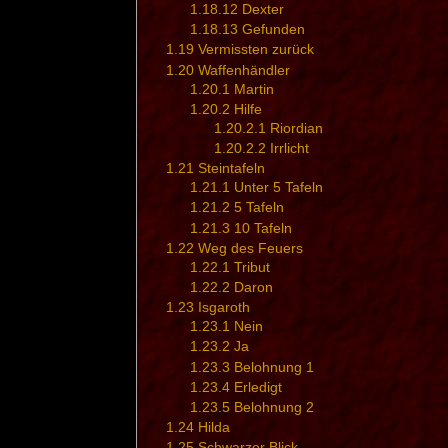
1.18.12
Dexter
1.18.13
Gefunden
1.19
Vermissten zurück
1.20
Waffenhändler
1.20.1
Martin
1.20.2
Hilfe
1.20.2.1
Riordian
1.20.2.2
Irrlicht
1.21
Steintafeln
1.21.1
Unter 5 Tafeln
1.21.2
5 Tafeln
1.21.3
10 Tafeln
1.22
Weg des Feuers
1.22.1
Tribut
1.22.2
Daron
1.23
Isgaroth
1.23.1
Nein
1.23.2
Ja
1.23.3
Belohnung 1
1.23.4
Erledigt
1.23.5
Belohnung 2
1.24
Hilda
1.25
Schwarzer Blick