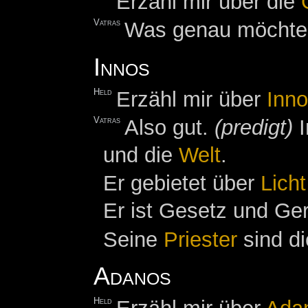
Erzähl mir über die
Vatras
Was genau möchtes
Innos
Held
Erzähl mir über
Inn
Vatras
Also gut.
(predigt)
I
und die
Welt
.
Er gebietet über
Licht
Er ist Gesetz und Ger
Seine
Priester
sind d
Adanos
Held