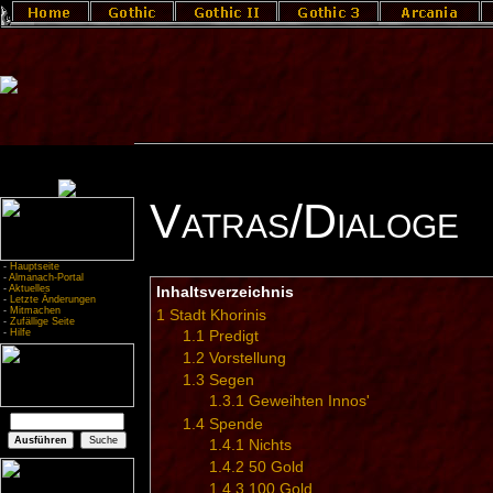
Vatras/Dialoge
-
Hauptseite
-
Almanach-Portal
-
Aktuelles
Inhaltsverzeichnis
-
Letzte Änderungen
-
Mitmachen
1
Stadt Khorinis
-
Zufällige Seite
-
Hilfe
1.1
Predigt
1.2
Vorstellung
1.3
Segen
1.3.1
Geweihten Innos'
1.4
Spende
1.4.1
Nichts
1.4.2
50 Gold
1.4.3
100 Gold