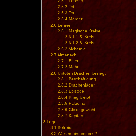
2.5.1
Lebend
2.5.2
Tot
2.5.3
Tot
2.5.4
Mörder
2.6
Lehrer
2.6.1
Magische Kreise
2.6.1.1
5. Kreis
2.6.1.2
6. Kreis
2.6.2
Alchemie
2.7
Almanach
2.7.1
Einen
2.7.2
Mehr
2.8
Untoten Drachen besiegt
2.8.1
Beschäftigung
2.8.2
Drachenjäger
2.8.3
Episode
2.8.4
Krieg bleibt
2.8.5
Paladine
2.8.6
Gleichgewicht
2.8.7
Kapitän
3
Lago
3.1
Befreier
3.2
Warum eingesperrt?