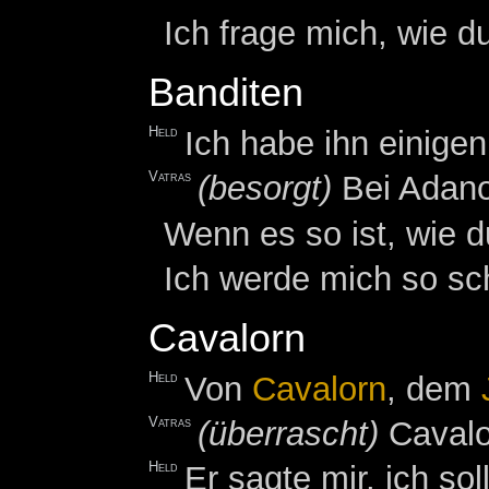
Ich frage mich, wie d
Banditen
Held
Ich habe ihn einige
Vatras
(besorgt)
Bei Adanos
Wenn es so ist, wie 
Ich werde mich so s
Cavalorn
Held
Von
Cavalorn
, dem
Vatras
(überrascht)
Cavalo
Held
Er sagte mir, ich so