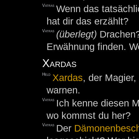
Vatras
Wenn das tatsächli
hat dir das erzählt?
Vatras
(überlegt)
Drachen?
Erwähnung finden. W
Xardas
Held
Xardas
, der Magier,
warnen.
Vatras
Ich kenne diesen M
wo kommst du her?
Vatras
Der
Dämonenbesch