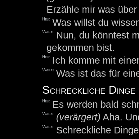
Erzähle mir was über 
Held
Was willst du wisse
Vatras
Nun, du könntest m
gekommen bist.
Held
Ich komme mit einer
Vatras
Was ist das für ein
Schreckliche Dinge
Held
Es werden bald schr
Vatras
(verärgert)
Aha. Und
Vatras
Schreckliche Dinge