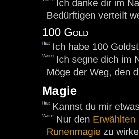
Ich danke dir im N
Bedürftigen verteilt w
100 Gold
Held
Ich habe 100 Goldst
Vatras
Ich segne dich im 
Möge der Weg, den d
Magie
Held
Kannst du mir etwas
Vatras
Nur den
Erwählten 
Runenmagie
zu wirke