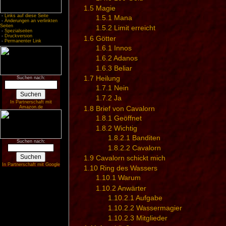
1.5
Magie
-
Links auf diese Seite
1.5.1
Mana
-
Änderungen an verlinkten
Seiten
1.5.2
Limit erreicht
-
Spezialseiten
-
Druckversion
1.6
Götter
-
Permanenter Link
1.6.1
Innos
1.6.2
Adanos
1.6.3
Beliar
1.7
Heilung
Suchen nach:
1.7.1
Nein
1.7.2
Ja
In Partnerschaft mit
1.8
Brief von Cavalorn
Amazon.de
1.8.1
Geöffnet
1.8.2
Wichtig
1.8.2.1
Banditen
Suchen nach:
1.8.2.2
Cavalorn
1.9
Cavalorn schickt mich
In Partnerschaft mit Google
1.10
Ring des Wassers
1.10.1
Warum
1.10.2
Anwärter
1.10.2.1
Aufgabe
1.10.2.2
Wassermagier
1.10.2.3
Mitglieder