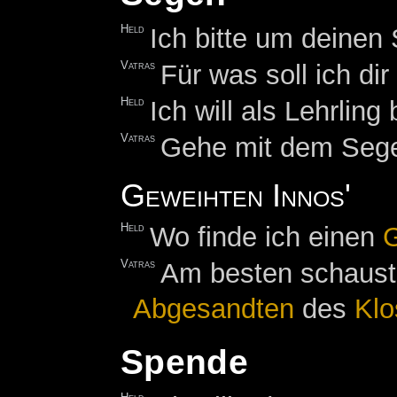
Held
Ich bitte um deinen
Vatras
Für was soll ich d
Held
Ich will als Lehrling
Vatras
Gehe mit dem Sege
Geweihten Innos'
Held
Wo finde ich einen
G
Vatras
Am besten schaus
Abgesandten
des
Klo
Spende