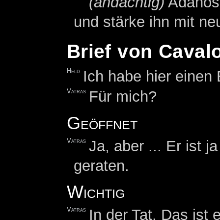
(andächtig)
Adanos 
und stärke ihn mit n
Brief von Caval
Held
Ich habe hier einen B
Vatras
Für mich?
Geöffnet
Vatras
Ja, aber ... Er ist 
geraten.
Wichtig
Vatras
In der Tat. Das ist 