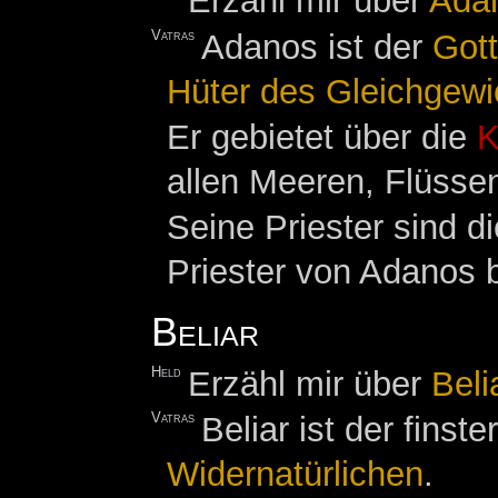
Erzähl mir über
Ada
Vatras
Adanos ist der
Gott
Hüter des Gleichgewi
Er gebietet über die
K
allen Meeren, Flüsse
Seine Priester sind d
Priester von Adanos b
Beliar
Held
Erzähl mir über
Beli
Vatras
Beliar ist der finst
Widernatürlichen
.