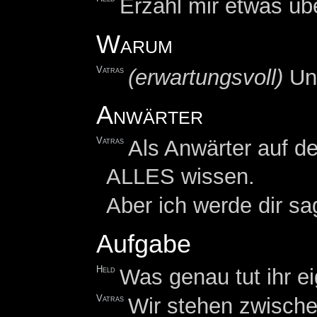
Erzähl mir etwas üb
Warum
Vatras
(erwartungsvoll)
Und
Anwärter
Vatras
Als Anwärter auf de
ALLES wissen.
Aber ich werde dir sa
Aufgabe
Held
Was genau tut ihr ei
Vatras
Wir stehen zwisch