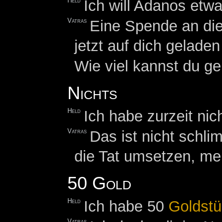
Held
Ich will Adanos etw
Vatras
Eine Spende an di
jetzt auf dich gelad
Wie viel kannst du g
Nichts
Held
Ich habe zurzeit nich
Vatras
Das ist nicht schli
die Tat umsetzen, me
50 Gold
Held
Ich habe 50
Goldst
Vatras