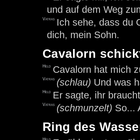
und auf dem Weg zum
Vatras
Ich sehe, dass du 
dich, mein Sohn.
Cavalorn schick
Held
Cavalorn hat mich zu
Vatras
(schlau)
Und was hat
Held
Er sagte, ihr brauch
Vatras
(schmunzelt)
So...
Ring des Wasse
Held