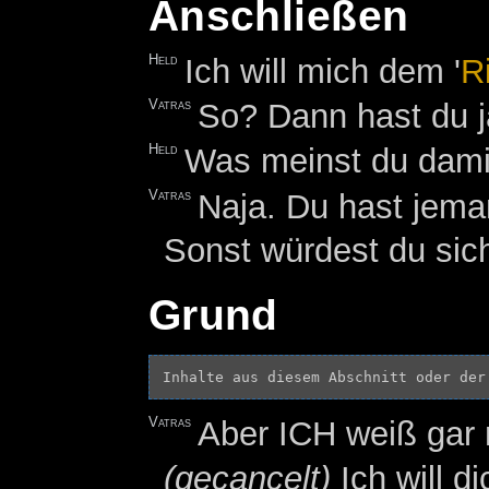
Anschließen
Held
Ich will mich dem '
R
Vatras
So? Dann hast du ja
Held
Was meinst du dami
Vatras
Naja. Du hast jeman
Sonst würdest du sich
Grund
Inhalte aus diesem Abschnitt oder der
Vatras
Aber ICH weiß gar n
(gecancelt)
Ich will d