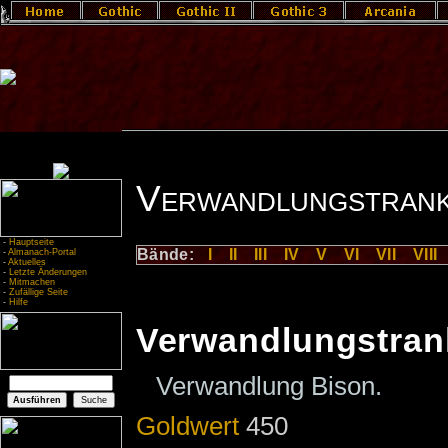
Verwandlungstrank
-
Hauptseite
Bände:
I
II
III
IV
V
VI
VII
VIII
-
Almanach-Portal
-
Aktuelles
-
Letzte Änderungen
-
Mitmachen
-
Zufällige Seite
-
Hilfe
Verwandlungstran
Verwandlung Bison.
Goldwert
450