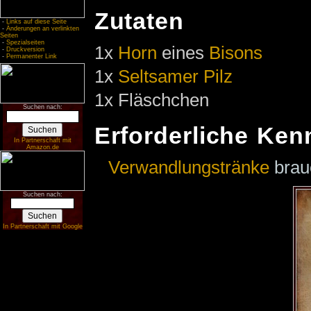
Zutaten
-
Links auf diese Seite
-
Änderungen an verlinkten
Seiten
-
Spezialseiten
1x
Horn
eines
Bisons
-
Druckversion
-
Permanenter Link
1x
Seltsamer Pilz
1x Fläschchen
Suchen nach:
Erforderliche Ken
In Partnerschaft mit
Amazon.de
Verwandlungstränke
brau
Suchen nach:
In Partnerschaft mit Google