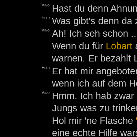
Vino
Hast du denn Ahnun
Held
Was gibt's denn da
Vino
Ah! Ich seh schon .
Wenn du für
Lobart
a
warnen. Er bezahlt 
Held
Er hat mir angebote
wenn ich auf dem Ho
Vino
Hmm. Ich hab zwar n
Jungs was zu trinke
Hol mir 'ne Flasche
eine echte Hilfe wars