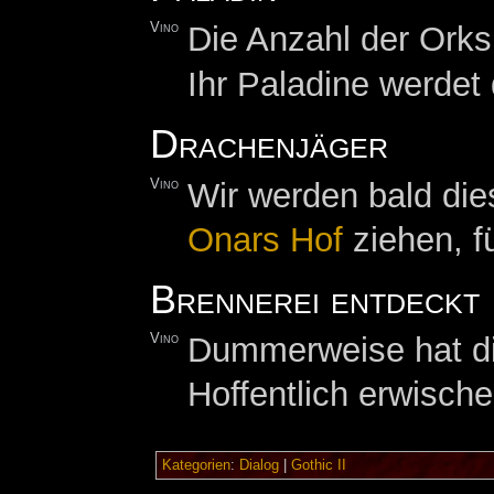
Vino
Die Anzahl der Ork
Ihr Paladine werdet 
Drachenjäger
Vino
Wir werden bald di
Onars Hof
ziehen, fü
Brennerei entdeckt
Vino
Dummerweise hat di
Hoffentlich erwische
Kategorien
:
Dialog
|
Gothic II