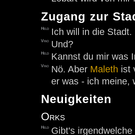
Zugang zur Sta
Held
Ich will in die Stadt.
Vino
Und?
Held
Kannst du mir was I
Vino
Nö. Aber
Maleth
ist 
er was - ich meine, 
Neuigkeiten
Orks
Held
Gibt's irgendwelche