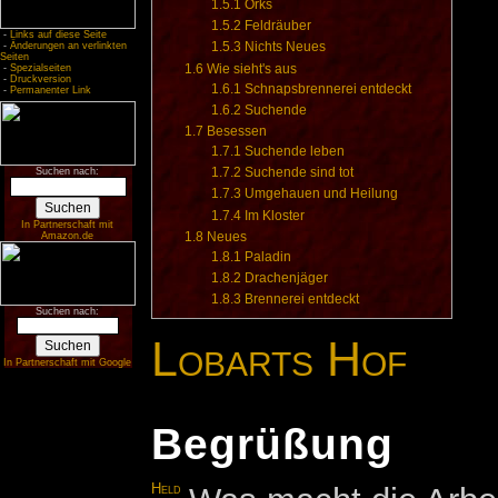
1.5.1
Orks
1.5.2
Feldräuber
-
Links auf diese Seite
1.5.3
Nichts Neues
-
Änderungen an verlinkten
Seiten
1.6
Wie sieht's aus
-
Spezialseiten
-
Druckversion
1.6.1
Schnapsbrennerei entdeckt
-
Permanenter Link
1.6.2
Suchende
1.7
Besessen
1.7.1
Suchende leben
1.7.2
Suchende sind tot
Suchen nach:
1.7.3
Umgehauen und Heilung
1.7.4
Im Kloster
In Partnerschaft mit
1.8
Neues
Amazon.de
1.8.1
Paladin
1.8.2
Drachenjäger
1.8.3
Brennerei entdeckt
Suchen nach:
Lobarts Hof
In Partnerschaft mit Google
Begrüßung
Held