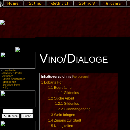
Vino/Dialoge
-
Hauptseite
-
Almanach-Portal
-
Aktuelles
Inhaltsverzeichnis
[
Verbergen
]
-
Letzte Änderungen
-
Mitmachen
1
Lobarts Hof
-
Zufällige Seite
1.1
Begrüßung
-
Hilfe
1.1.1
Gildenlos
1.2
Suche Arbeit
1.2.1
Gildenlos
1.2.2
Gildenangehörig
1.3
Wein bringen
1.4
Zugang zur Stadt
1.5
Neuigkeiten