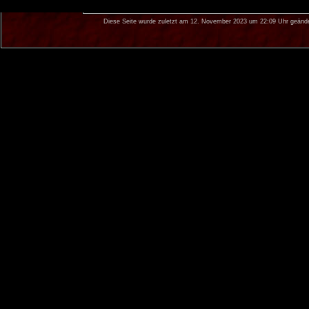
Diese Seite wurde zuletzt am 12. November 2023 um 22:09 Uhr geände