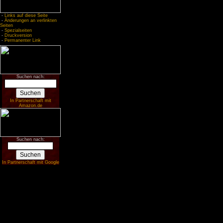
-
Links auf diese Seite
-
Änderungen an verlinkten
Seiten
-
Spezialseiten
-
Druckversion
-
Permanenter Link
Suchen nach:
In Partnerschaft mit
Amazon.de
Suchen nach:
In Partnerschaft mit Google