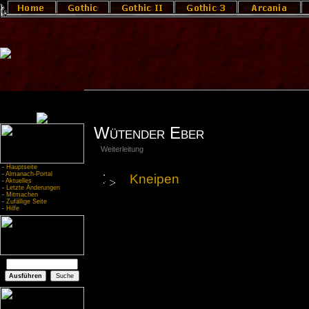
Wütender Eber
Weiterleitung
-
Hauptseite
-
Almanach-Portal
Kneipen
-
Aktuelles
-
Letzte Änderungen
-
Mitmachen
-
Zufällige Seite
-
Hilfe