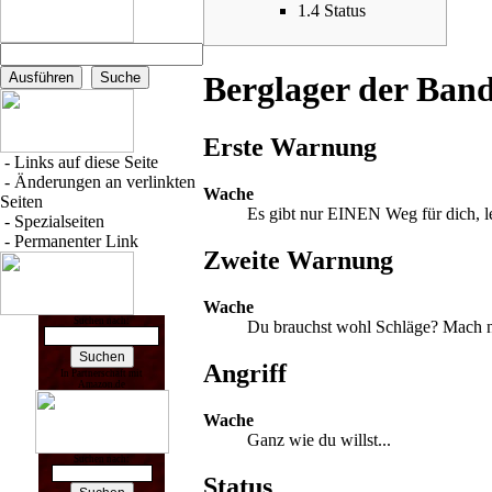
1.4
Status
Berglager
der
Band
Erste Warnung
-
Links auf diese Seite
-
Änderungen an verlinkten
Wache
Seiten
Es gibt nur EINEN Weg für dich, l
-
Spezialseiten
-
Permanenter Link
Zweite Warnung
Wache
Suchen nach:
Du brauchst wohl Schläge? Mach no
Angriff
In Partnerschaft mit
Amazon.de
Wache
Ganz wie du willst...
Suchen nach:
Status