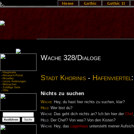
Wache 328/Dialoge
-
Hauptseite
Stadt Khorinis
-
Hafenviertel
-
Almanach-Portal
-
Aktuelles
-
Letzte Änderungen
-
Mitmachen
-
Zufällige Seite
-
Hilfe
Nichts zu suchen
Wache
Hey, du hast hier nichts zu suchen, klar?
Held
Wer bist du?
Wache
Das geht dich nichts an? Ich bin hier der
Chef
Held
Der Chef? Von was? Von den Kisten?
Wache
Hey, das
Lagerhaus
untersteht meiner Aufsicht