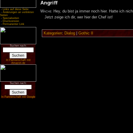
Angriff
-
Links auf diese Seite
Wache
Hey, du bist ja immer noch hier. Hatte ich nich
-
Änderungen an verlinkten
Seiten
Jetzt zeige ich dir, wer hier der Chef ist!
-
Spezialseiten
-
Druckversion
-
Permanenter Link
Kategorien
:
Dialog
|
Gothic II
Suchen nach:
In Partnerschaft mit
Amazon.de
Suchen nach:
In Partnerschaft mit Google