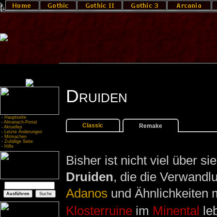
Druiden
-
Hauptseite
-
Almanach-Portal
Classic
Remake
-
Aktuelles
-
Letzte Änderungen
-
Mitmachen
-
Zufällige Seite
-
Hilfe
Bisher ist nicht viel über 
Druiden
, die die Verwandl
Adanos
und Ähnlichkeiten m
Klosterruine
im
Minental
leb