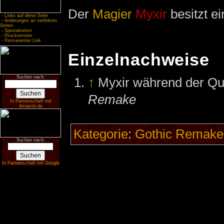
Der
Magier
Myxir
besitzt e
-
Links auf diese Seite
-
Änderungen an verlinkten
Seiten
-
Spezialseiten
-
Druckversion
-
Permanenter Link
Einzelnachweise
Suchen nach:
↑
Myxir während der Qu
Remake
In Partnerschaft mit
Amazon.de
Kategorie
:
Gothic Remake
Suchen nach:
In Partnerschaft mit Google