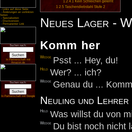
1.2.4.1
Kein Schleichen gelernt
1.2.5
Taschendiebstahl Stufe 2
-
Links auf diese Seite
-
Änderungen an verlinkten
Seiten
Neues Lager - 
-
Spezialseiten
-
Druckversion
-
Permanenter Link
Komm her
Suchen nach:
Wedge
Psst ... Hey, du!
In Partnerschaft mit
Amazon.de
Held
Wer? ... ich?
Wedge
Genau du ... Komm
Suchen nach:
Neuling und Lehrer
In Partnerschaft mit Google
Held
Was willst du von m
Wedge
Du bist noch nicht 