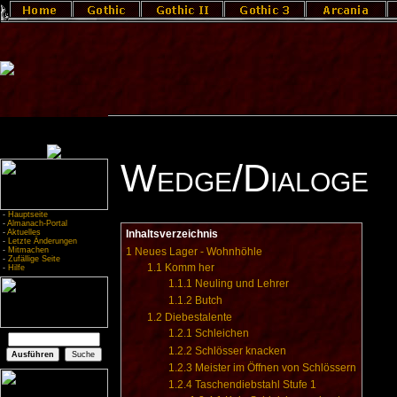
Wedge/Dialoge
-
Hauptseite
-
Almanach-Portal
-
Aktuelles
Inhaltsverzeichnis
-
Letzte Änderungen
-
Mitmachen
1
Neues Lager - Wohnhöhle
-
Zufällige Seite
1.1
Komm her
-
Hilfe
1.1.1
Neuling und Lehrer
1.1.2
Butch
1.2
Diebestalente
1.2.1
Schleichen
1.2.2
Schlösser knacken
1.2.3
Meister im Öffnen von Schlössern
1.2.4
Taschendiebstahl Stufe 1