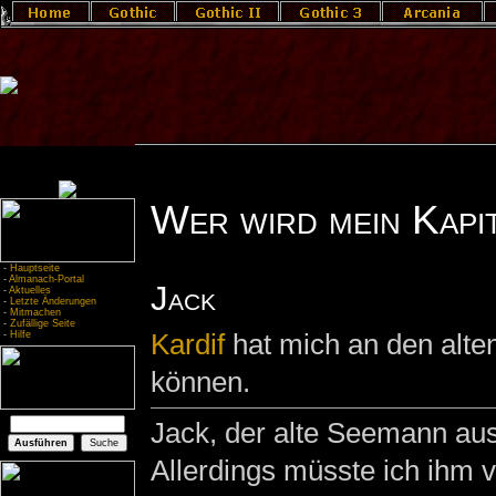
Wer wird mein Kapi
-
Hauptseite
-
Almanach-Portal
Jack
-
Aktuelles
-
Letzte Änderungen
-
Mitmachen
-
Zufällige Seite
Kardif
hat mich an den alte
-
Hilfe
können.
Jack, der alte Seemann a
Allerdings müsste ich ihm v