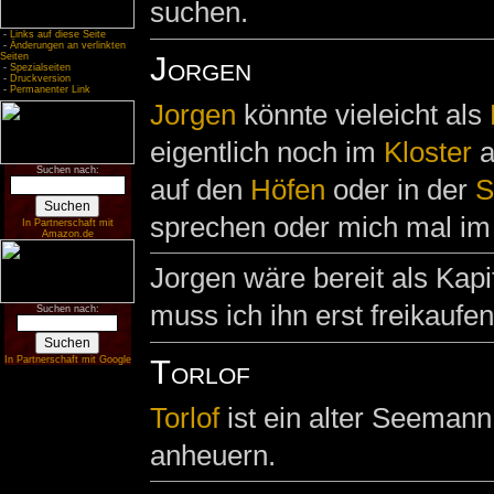
suchen.
-
Links auf diese Seite
-
Änderungen an verlinkten
Jorgen
Seiten
-
Spezialseiten
-
Druckversion
-
Permanenter Link
Jorgen
könnte vieleicht als
eigentlich noch im
Kloster
a
Suchen nach:
auf den
Höfen
oder in der
S
sprechen oder mich mal i
In Partnerschaft mit
Amazon.de
Jorgen wäre bereit als Kapit
muss ich ihn erst freikaufe
Suchen nach:
Torlof
In Partnerschaft mit Google
Torlof
ist ein alter Seemann, 
anheuern.