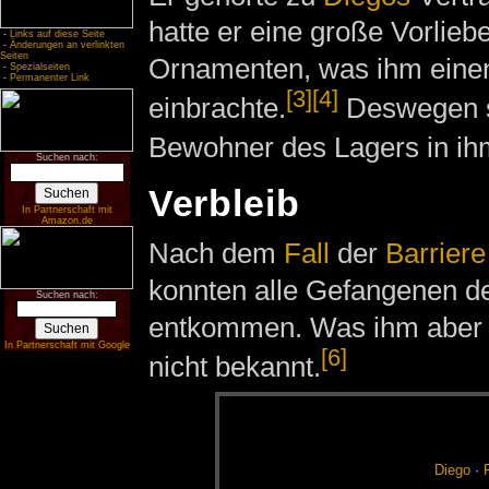
hatte er eine große Vorlieb
-
Links auf diese Seite
-
Änderungen an verlinkten
Seiten
Ornamenten, was ihm einen
-
Spezialseiten
-
Permanenter Link
[3]
[4]
einbrachte.
Deswegen s
Bewohner des Lagers in ih
Suchen nach:
Verbleib
In Partnerschaft mit
Amazon.de
Nach dem
Fall
der
Barriere
konnten alle Gefangenen d
Suchen nach:
entkommen. Was ihm aber g
In Partnerschaft mit Google
[6]
nicht bekannt.
Die­go
·