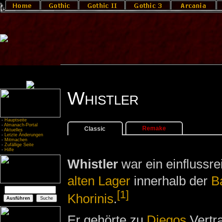
Whistler
-
Hauptseite
-
Almanach-Portal
Remake
Classic
-
Aktuelles
-
Letzte Änderungen
-
Mitmachen
-
Zufällige Seite
-
Hilfe
Whistler
war ein einflussr
alten Lager
innerhalb der
B
[1]
Khorinis
.
Er gehörte zu
Diegos
Vertra