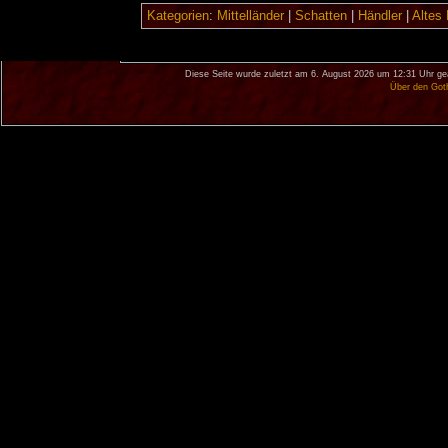
Kategorien
:
Mittelländer
|
Schatten
|
Händler
|
Altes 
Diese Seite wurde zuletzt am 6. August 2026 um 12:31 Uhr ge
Über den Got