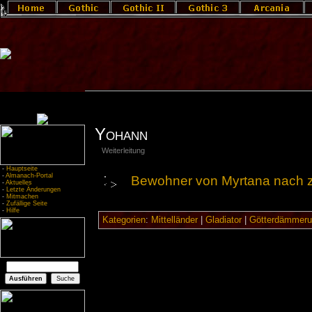
Yohann
Weiterleitung
-
Hauptseite
-
Almanach-Portal
Bewohner von Myrtana nach 
-
Aktuelles
-
Letzte Änderungen
-
Mitmachen
-
Zufällige Seite
-
Hilfe
Kategorien
:
Mittelländer
|
Gladiator
|
Götterdämmeru