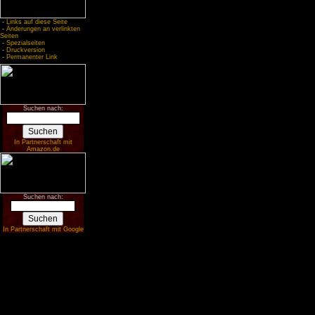
-
Links auf diese Seite
-
Änderungen an verlinkten
Seiten
-
Spezialseiten
-
Druckversion
-
Permanenter Link
Suchen nach:
In Partnerschaft mit
Amazon.de
Suchen nach:
In Partnerschaft mit Google