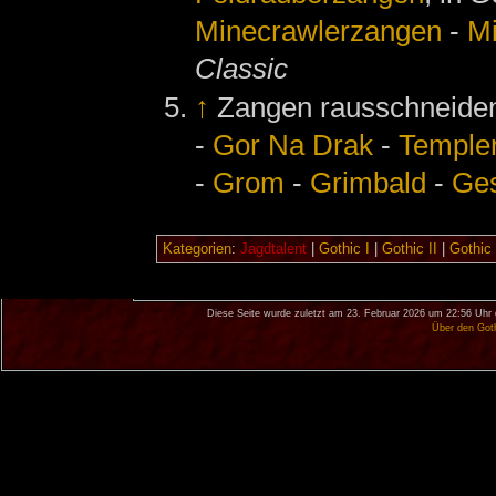
Minecrawlerzangen
-
Mi
Classic
↑
Zangen rausschneide
-
Gor Na Drak
-
Templer
-
Grom
-
Grimbald
-
Ges
Kategorien
:
Jagdtalent
|
Gothic I
|
Gothic II
|
Gothic 
Diese Seite wurde zuletzt am 23. Februar 2026 um 22:56 Uhr 
Über den Got