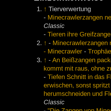
↑
Tierverwertung
-
Minecrawlerzangen n
Classic
-
Tieren ihre Greifzange
↑
-
Minecrawlerzangen
- Minecrawler
-
Trophäe
↑
-
An Beißzangen packe
kommt mit raus, ohne z
-
Tiefen Schnitt in das 
erwischen, sonst spritz
herumschneiden und Fle
Classic
-
"Die Zangen von Mine