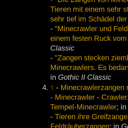
Tieren mit einem sehr s
sehr tief im Schädel der
-
"Minecrawler und Feld
einem festen Ruck vom 
Classic
-
"Zangen stecken zieml
Minecrawlers. Es bedarf
in
Gothic II Classic
↑
-
Minecrawlerzangen
- Minecrawler
-
Crawle
Tempel-Minecrawler
; i
-
Tieren ihre Greifzange
Feldräuberzangen
; in
Go