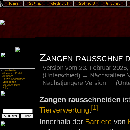
Zangen rausschnei
Version vom 23. Februar 2026,
-
Hauptseite
(Unterschied) ← Nächstältere Ve
-
Almanach-Portal
-
Aktuelles
-
Letzte Änderungen
Nächstjüngere Version → (Unte
-
Mitmachen
-
Zufällige Seite
-
Hilfe
Zangen rausschneiden
is
[1]
Tierverwertung
.
Innerhalb der
Barriere
von