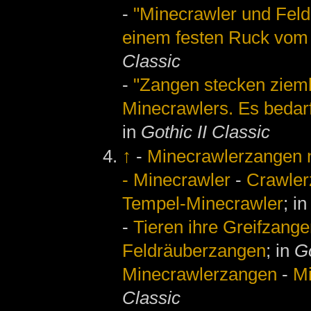
-
"Minecrawler und Feld
einem festen Ruck vom 
Classic
-
"Zangen stecken zieml
Minecrawlers. Es bedarf
in
Gothic II Classic
↑
-
Minecrawlerzangen
- Minecrawler
-
Crawle
Tempel-Minecrawler
; i
-
Tieren ihre Greifzange
Feldräuberzangen
; in
Go
Minecrawlerzangen
-
Mi
Classic