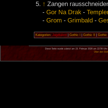
↑
Zangen rausschneide
-
Gor Na Drak
-
Templer
-
Grom
-
Grimbald
-
Ges
Kategorien
:
Jagdtalent
|
Gothic I
|
Gothic II
|
Gothic 
Diese Seite wurde zuletzt am 23. Februar 2026 um 22:56 Uhr 
Über den Got