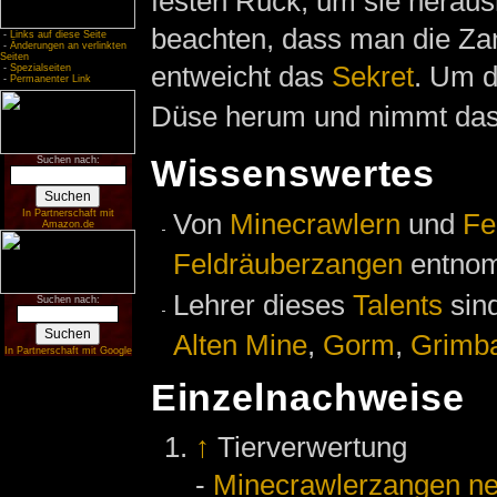
festen Ruck, um sie herau
beachten, dass man die Zan
-
Links auf diese Seite
-
Änderungen an verlinkten
Seiten
entweicht das
Sekret
. Um d
-
Spezialseiten
-
Permanenter Link
Düse herum und nimmt da
Wissenswertes
Suchen nach:
Von
Minecrawlern
und
Fe
In Partnerschaft mit
Amazon.de
Feldräuberzangen
entnom
Lehrer dieses
Talents
sin
Suchen nach:
Alten Mine
,
Gorm
,
Grimb
In Partnerschaft mit Google
Einzelnachweise
↑
Tierverwertung
-
Minecrawlerzangen n