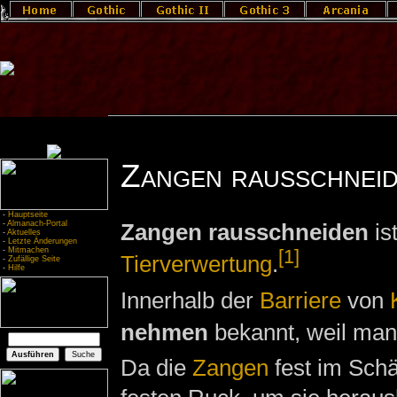
Zangen rausschnei
-
Hauptseite
-
Almanach-Portal
Zangen rausschneiden
is
-
Aktuelles
-
Letzte Änderungen
-
Mitmachen
[1]
Tierverwertung
.
-
Zufällige Seite
-
Hilfe
Innerhalb der
Barriere
von
nehmen
bekannt, weil man
Da die
Zangen
fest im Schä